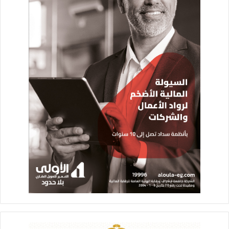
أكدت آمال أن اهتمام جهاز تنمية المشروعات بالأفكار الجديدة
للارتقاء بالمنتجات التراثية كعرض الديفيله، يحفز أصحاب
المشروعات الصغيرة في المحافظات على تطوير منتجاتهم لتتناسب
مع الذوق العالمي، وينقل سوق هذه الملابس من الصعيد والقاهرة
إلى خارج الحدود.
ومن سيوة، قالت المصممة سلمى محمد أبو القاسم، المتخصصة
في تصميم الملابس التراثية الخاصة بالمرأة في المجتمع السيوي، أن
الديفيله يعتبر فرصة تسويقية كبيرة للمنتجات التراثية، كما أن
التنسيق مع المصمم هاني البحيري، منح المصممات أفكارا جديدة
يمكن تنفيذها لتحظى بإعجاب أصحاب الذوق الرفيع في مصر
والخارج.
وعرضت “سلمى” فستانين مطرزين بخيوط الحرير بينهم فستان
العروسة الشهير في سيوة من خلال تصميم يبلغ عمره أكتر من 800
سنة، مدعم بالحلى الفضية.