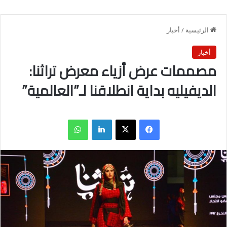
الرئيسية
/
أخبار
أخبار
مصممات عرض أزياء معرض تراثنا:
الديفيليه بداية انطلاقنا لـ”العالمية”
فيسبوك
X
لينكدإن
واتساب