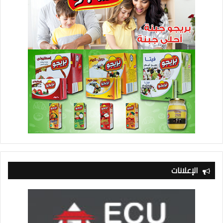
في إطار استمرار فعاليات معرض تراثنا، وذلك بحضور الأستاذة نيفين
جامع وزيرة التجارة والصناعة والرئيس التنفيذي للجهاز وعدد من
الوزيرات وقرينات السادة المسئولين.
وقد تم تنظيم عرض الأزياء بالتعاون مع مصمم الأزياء العالمى هانى
البحيرى لعدد من المصممات فى مجال الأزياء والإكسسوارات
التراثية المشاركات في معرض تراثنا.
الإعلانات