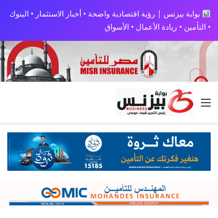
بوابة بيزنس | رؤية اقتصادية واضحة • أخبار الاستثمار • البنوك
• التأمين • ريادة الأعمال • الأسواق
القائمة