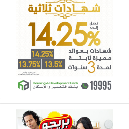
قالت سلمى أن الديفيليه: ” ساعدنا إن شغلنا الناس تعرفه بشكل
أكبر، وتسويق لأزيائنا بشكل أكبر في فرصة كبيرة مكناش نحلم بيها”.
وأكد المهندس طارق شاش نائب الرئيس التنفيذي للجهاز عن أن
الجهاز يعمل على توفير كافة أوجه الدعم الفني لأصحاب المشروعات
الصغيرة لمساعدتهم على تطوير منتجاتهم بشكل مستمر حتى تتفق
مع معايير الأسواق المحلية والعالمية وتتمكن من المنافسة مما
يساعد أصحاب المشروعات على الاستمرار والتوسع في أنشطتهم
مما يوفر المزيد من فرص العمل لهم وللعاملين بمشروعاتهم. وأشار
إلى أن الجهاز قام بالتنسيق مع مصمم الأزياء هانى البحيرى لعقد
ورش تدريبية لمصممات الأزياء تم خلالها تعريفهن بأسس التصميم
الحديث وكيفية المزج بين الأصالة والمعاصرة في منتجاتهم وتنفيذها
وفقا للمعايير العالمية وهو الأمر الذى أدى لنجاح عرض الأزياء
وخروجه بهذا المستوى العالى من التميز والذوق الرفيع.
وجدير بالذكر أن جهاز تنمية المشروعات قام بتنظيم عرض أزياء تحت
رعاية السيدة الفاضلة انتصار السيسي حرم السيد رئيس الجمهورية،