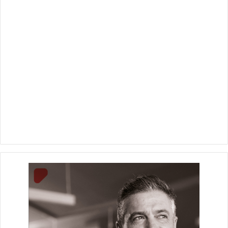
عبارة عن شروال وكاردجن من قماش الملس، معتبرة أن عرض
الأزياء بمعرض تراثنا لها بمثابة خطوة نحو العالمية.
من جانبها، قالت مروة مصطفى حامد، مصممة الأزياء الثراثية
المصرية، أنها شاركت في الديفيله بعرض قطعتين؛ الأولى فستان
مطرز مستوحى من الفن الإفريقي بينما القطعة الثانية عبارة عن
جلابية مع الشال مستوحاة من الطبيعة المصرية مطرزة بخيوط
القطن.
قالت مروة إن مشاركتها في الديفيليه لعرض مشغولاتها التراثية
ستنعكس على مشروعها إيجابًا، كما سيساعد عامة في الترويج
للأزياء المصرية التراثية على المستوى العالمي، ويعطيها قدرة على
المنافسة.
ومن صعيد مصر وتحديدا محافظة سوهاج، شاركت المصممة امال
حسن شندويل، بعرض فستان زفاف مطرز بالفضة المطلية بالذهب
على هيئة أشكال تراثية قديمة.