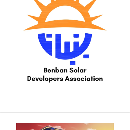
كتبت/شيماء موسي
عبرت مصممات الأزياء التراثية المشاركات في عرض الأزياء التراثى
الذي نظمه جهاز تنمية المشروعات المتوسطة والصغيرة ومتناهية
الصغر، تحت رعاية السيدة الفاضلة انتصار السيسى حرم السيد
رئيس الجمهورية عبد الفتاح السيسى، على هامش معرض تراثنا
2021، بالتنسيق مع مصمم الأزياء العالمي هاني البحيري، عن
سعادتهن بوقوع الاختيار عليهن للمشاركة في الـ”الديفيليه”، والذي
يقام لأول مرة، معتبرين عرض الأزياء فرصة كبيرة لهم لتطوير
منتجاتهم وتسويقها بشكل مختلف من خلال التصميمات المستوحاة
من التراث المصرى العريق واستخدامه في ملابس عصرية تنافس