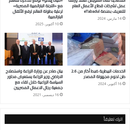
اقتصادية قناة السويس تعقد ورشة
«مياه إيلانو» توقّع مذكرة تفاهم
عمل لشركات قطاع الأعمال العام
مع «اللجنة البارالمبية المصرية»
للتعريف بمنصة eTabadul
لرعاية بطولة العالم لرفع الأثقال
البارالمبية
14 مارس، 2024
10 أكتوبر، 2025
الخدمات البيطرية ضبط أكثر من 2.6
بيان صادر عن وزارة الزراعة واستصلاح
طن لحوم مجهولة المصدر
الاراضي وزير الزراعة يستعرض محاور
السياسة الزراعية خلال لقاء مع
16 أكتوبر، 2024
جمعية رجال الاعمال المصريين
16 ديسمبر، 2021
اترك تعليقاً