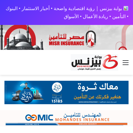
بوابة بيزنس | رؤية اقتصادية واضحة • أخبار الاستثمار • البنوك
• التأمين • ريادة الأعمال • الأسواق
القائمة