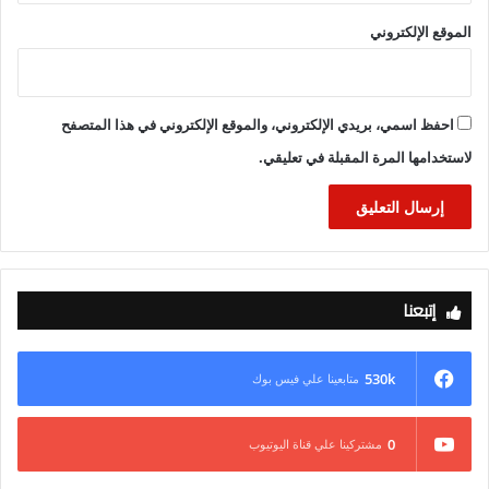
من جانبه، أشاد وزير خارجية كوريا الجنوبية بعمق العلاقات المصرية
الموقع الإلكتروني
الكورية، معربًا عن تطلعه إلى الارتقاء بمستوى التعاون المشترك في
مختلف المجالات، ومثمنًا الدور المحوري الذي تضطلع به مصر في
دعم الأمن والاستقرار بمنطقة الشرق الأوسط.
احفظ اسمي، بريدي الإلكتروني، والموقع الإلكتروني في هذا المتصفح
لاستخدامها المرة المقبلة في تعليقي.
إتبعنا
530k
متابعينا علي فيس بوك
0
مشتركينا علي قناة اليوتيوب