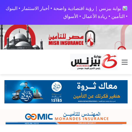
بوابة بيزنس | رؤية اقتصادية واضحة • أخبار الاستثمار • البنوك
• التأمين • ريادة الأعمال • الأسواق
القائمة