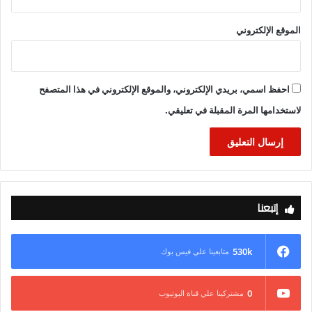
الثقافي والإعلامي، وأبرز المشروعات والمحطات في الجوانب
الرياضية والفنية والثقافية وغيرها، فيما تُختتم الأيام بحفل فنيّ ثقافيّ
الموقع الإلكتروني
ضخم يشارك فيه أكثر من 7000 شخصية.
احفظ اسمي، بريدي الإلكتروني، والموقع الإلكتروني في هذا المتصفح
لاستخدامها المرة المقبلة في تعليقي.
إتبعنا
530k
متابعينا علي فيس بوك
0
مشتركينا علي قناة اليوتيوب