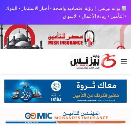
بوابة بيزنس | رؤية اقتصادية واضحة • أخبار الاستثمار • البنوك
• التأمين • ريادة الأعمال • الأسواق
القائمة