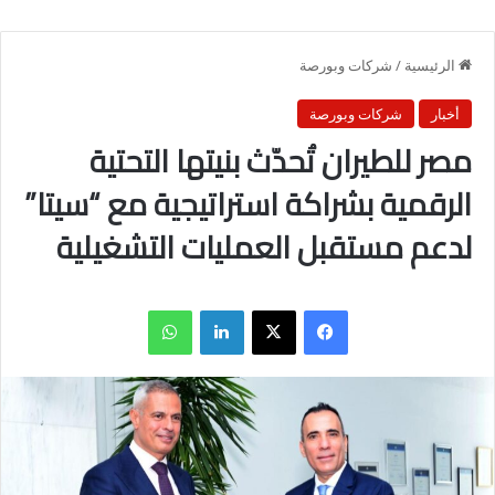
الرئيسية
/
شركات وبورصة
أخبار
شركات وبورصة
مصر للطيران تُحدّث بنيتها التحتية
الرقمية بشراكة استراتيجية مع “سيتا”
لدعم مستقبل العمليات التشغيلية
فيسبوك
X
لينكدإن
واتساب