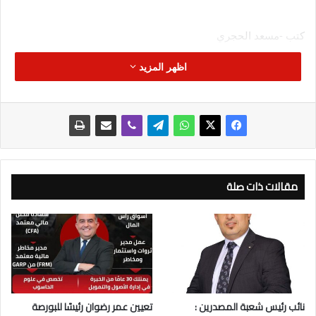
كتب -مسعد الحجري
اظهر المزيد
انطلق مهرجان Africa Tech 2023 في كيب تاون بجنوب إفريقيا
الأسبوع الماضي حسبما ذكر موقع قناة العربية.
ويجمع المهرجان أكثر من 15 ألف لاعب من مختلف قطاعات عالم
التقنيات الرقمية، ويعتبر على نطاق واسع الحدث التكنولوجي الأكثر
أهمية في القارة.
مقالات ذات صلة
وبإلقاء نظرة فاحصة على نشاط الشركات الناشئة في إفريقيا،
وبشكل أكثر تحديداً على الأموال التي تجمعها الشركات الناشئة في
البلدان الإفريقية في عام 2022، فقد ارتفعت قيمة التمويلات
الموجهة إلى القارة بنسبة 8%، وسط تضاعف حجم التمويلات عبر
الديون خلال العام الماضي لتعوض النقص في التمويلات عبر حقوق
الملكية بنسبة 6% والتي بلغت 4.9 مليار دولار.
نائب رئيس شعبة المصدرين :
تعيين عمر رضوان رئيسًا للبورصة