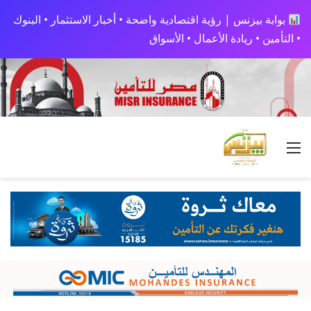
بوابة بيزنس | رؤية اقتصادية واضحة • أخبار الاستثمار • البنوك
• التأمين • ريادة الأعمال • الأسواق
القائمة