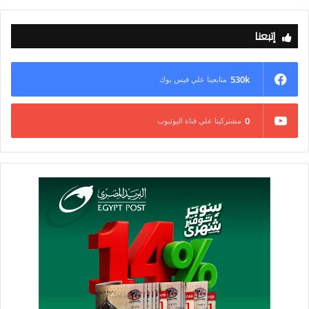
التمويل المطلوب لأنشطة التكيف والصمود، موضحًا أن حملة السباق
نحو الصمود وعددًا من مبادرات العمل المناخي، وفي مقدمتها أجندة
إتبعنا
شرم الشيخ للتكيف التى أطلقتها الرئاسة المصرية لمؤتمر COP27
ورواد المناخ خلال مؤتمر شرم الشيخ، تنظر إلى قطاع التأمين بوصفه
عنصرًا حيويًا من عناصر تحقيق التكيف والصمود في مواجهة التغير
530k
متابعينا علي فيس بوك
المناخي.
0
مشتركينا علي قناة اليوتيوب
واختتم محيي الدين كلمته بالتأكيد على ضرورة تكاتف جميع الأطراف
الفاعلة والتعاون بين القطاعين العام والخاص لبناء نظام تمويل
يسمح بالمزيد من الاستثمار في أنشطة التكيف والصمود.