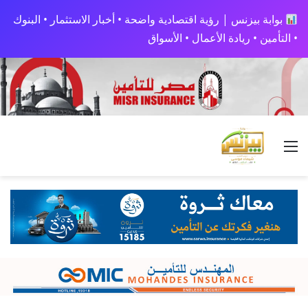
بوابة بيزنس | رؤية اقتصادية واضحة • أخبار الاستثمار • البنوك
• التأمين • ريادة الأعمال • الأسواق
القائمة