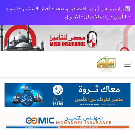
بوابة بيزنس | رؤية اقتصادية واضحة • أخبار الاستثمار • البنوك
• التأمين • ريادة الأعمال • الأسواق
القائمة