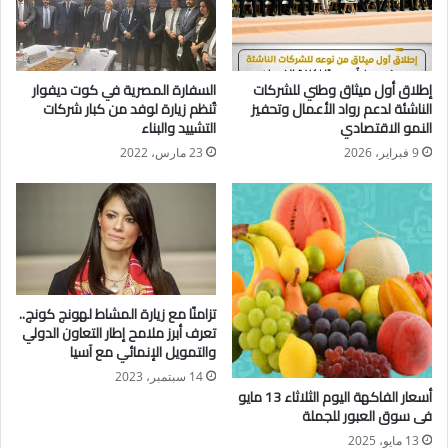
وأكد الوزير أن الدولة تعمل على إنشاء قاعدة بيانات دقيقة لدعم
صياغة سياسات تجارية واستثمارية فعالة، بما يعزز نمو الاقتصاد
إطلاق أول ميثاق وطني للشركات
السفارة المصرية في كوت ديفوار
القومي، مشددًا على أهمية تعميق التعاون مع المؤسسات الدولية
الناشئة لدعم رواد الأعمال وتحفيز
تُنظم زيارة لوفد من كبار شركات
لدعم القدرات الإنتاجية والتصنيعية والتمويلية.
النمو الاقتصادي
التشييد والبناء
9 فبراير، 2026
23 مارس، 2022
كما ناقش الجانبان إنشاء صناديق استثمار متخصصة بالتعاون مع
الصندوق السيادي، تستهدف دعم القطاعات الإنتاجية، خاصة
الصناعة، إلى جانب بحث إطلاق نماذج مبتكرة لصناديق في مجالات
واعدة مثل الاقتصاد الرياضي والبحث العلمي الدوائي.
وفي إطار دعم بيئة ريادة الأعمال، تم بحث تطوير آليات تمويل
تزامنًا مع زيارة المشاط لهونج كونج..
حديثة، تشمل صناديق رأس المال المخاطر (Venture Capital)
تعرف أبرز ملامح إطار التعاون الدولي
والتمويل الإنمائي مع آسيا
وشركات الاستحواذ ذات الغرض الخاص (SPAC)، بما يتيح فرصًا أكبر
لنمو الشركات الناشئة.
14 سبتمبر، 2023
أسعار الفاكهة اليوم الثلاثاء 13 مايو
فى سوق العبور للجملة
وتطرق اللقاء كذلك إلى تعزيز التعاون في مجالات التجارة الخارجية
13 مايو، 2025