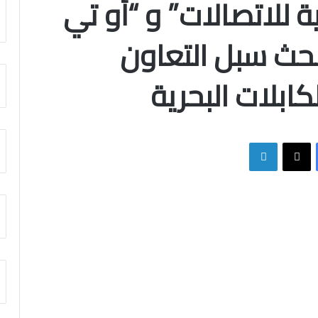
 للاتصالات” و “أو تي
لبحث سبل التعاون
ابلات البحرية
فيسبوك
X
لينكدإن