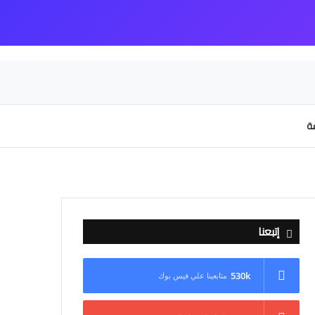
عة
إتبعنا
530k
متابعينا علي فيس بوك