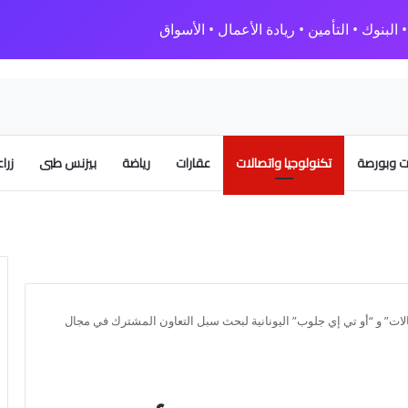
البنوك • التأمين • ريادة الأعمال • الأسواق
 وبورصة
تكنولوجيا واتصالات
عقارات
رياضة
بيزنس طبى
زرا
لات” و “أو تي إي جلوب” اليونانية لبحث سبل التعاون المشترك في مجال