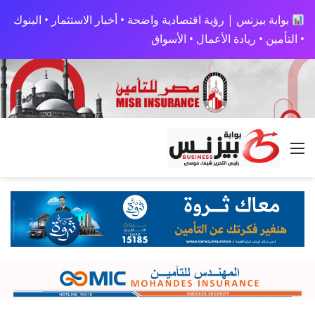
بوابة بيزنس | رؤية اقتصادية واضحة • أخبار الاستثمار • البنوك
• التأمين • ريادة الأعمال • الأسواق
القائمة