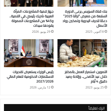
وتصدرت جهود خفض التصعيد العسكري أجندة المباحثات، حيث
بنك قناة السويس يرعى الدورة
جهاز تنمية المشروعات: المرأة
استعرض الجانبان تداعيات التوترات الراهنة، مع التأكيد على ضرورة
السابعة من معرض “تراثنا 2025”
العربية شريك رئيسي في التنمية..
الوقف الفوري للاعتداءات، وتغليب الحلول السياسية والدبلوماسية،
دعمًا للحرف اليدوية وتمكين رواد
و45% من المشروعات الممولة
الأعمال
يقودها سيدات
لتفادي اتساع رقعة الصراع في المنطقة.
8 أكتوبر، 2025
29 يونيو، 2026
كما ناقش الوزيران سبل تعزيز الأمن القومي العربي، حيث شدد وزير
الخارجية على أهمية بلورة إطار عملي للأمن الجماعي العربي، ووضع
آليات تنفيذية فعالة، سواء في إطار جامعة الدول العربية أو من خلال
التعاون مع الأطراف الإقليمية، لمواجهة التحديات المتزايدة التي تهدد
استقرار المنطقة.
التموين: استمرار العمل بالمخابز
رئيس الوزراء يستعرض تقديرات
خلال عيد الأضحى.. وإتاحة رصيد
الاستثمارات الحكومية للعام المالي
وعلى الصعيد الثنائي، اتفق الجانبان على مواصلة تعزيز العلاقات
دقيق 4 أيام
2027/2026
الاستراتيجية بين البلدين، ودفع التعاون الاقتصادي والاستثماري، بما
25 يونيو، 2023
12 مارس، 2026
يحقق المصالح المشتركة ويدعم جهود التنمية في كلا البلدين.
اترك تعليقاً