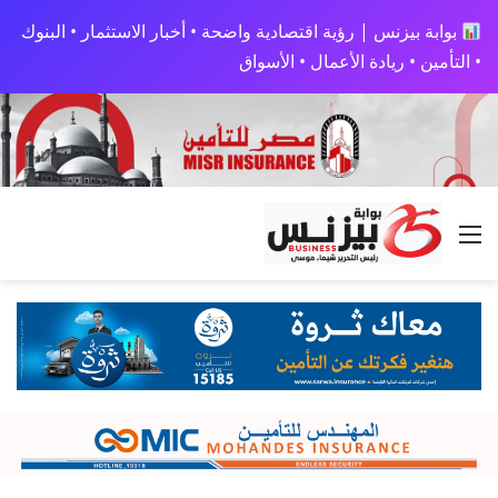
بوابة بيزنس | رؤية اقتصادية واضحة • أخبار الاستثمار • البنوك
• التأمين • ريادة الأعمال • الأسواق
القائمة