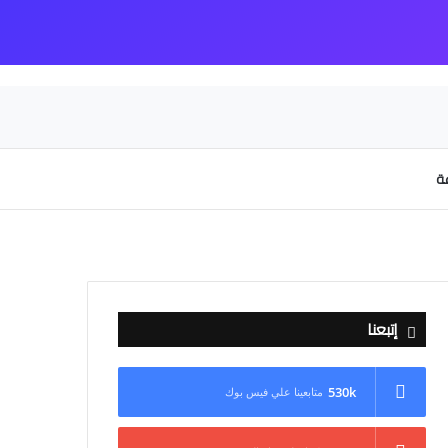
عة
إتبعنا
530k
متابعينا علي فيس بوك