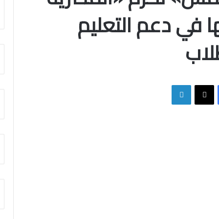
 في دعم التعليم
لاب
فيسبوك
X
لينكدإن