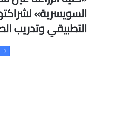
السويسرية» لشراكتها
التطبيقي وتدريب الط