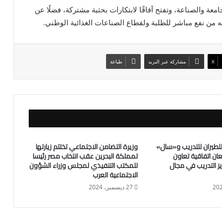
جامعة والصناعة، وتفتح آفاقًا لابتكارات بحثية مشتركة، فضلًا عن
ه من نفع مباشر للطلبة ولقطاع الصناعات الغذائية الوطني.
X
مشاركة عبر البريد
طباعة
لطيران للتدريب و«سال»
وزيرة التضامن الاجتماعي تختتم زيارتها
ان اتفاقية تعاون
لمملكة البحرين عقب انتخاب مصر رئيسا
يز التدريب في مجال
للمكتب التنفيذي لمجلس وزراء الشؤون
الاجتماعية العرب
27 ديسمبر، 2024