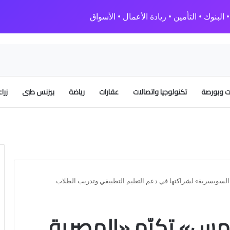
البنوك • التأمين • ريادة الأعمال • الأسواق
 وبورصة
تكنولوجيا واتصالات
عقارات
رياضة
بيزنس طبى
زرا
السويسرية» لشراكتها في دعم التعليم التطبيقي وتدريب الطلاب
شمس» تكرّم «المصرية