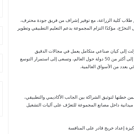
م طلاب كلية الزراعة، مع توفير إشراف من فريق جودة محترف،
 التخرّج، مؤكدًا التزام المجموعة بدعم التعليم التطبيقي وتطوير
ى أن المجموعة، منذ تأسيسها عام 1995، تحوّلت إلى كيان صناعي متكامل يعمل في مجالات الدقيق
والمكرونة والمركزات والصوامع، وقد توسّعت صادراتها إلى أكثر من 50 دولة حول العالم، وتسعى إلى استمرار التوسع
 بعدد من الأسواق العالمية.
من خطتها لتوثيق الشراكة بين الجانب الأكاديمي والتطبيقي،
انية داخل مصانع المجموعة للتعرّف على آليات التشغيل
ركيزة إعداد خريج قادر على المنافسة