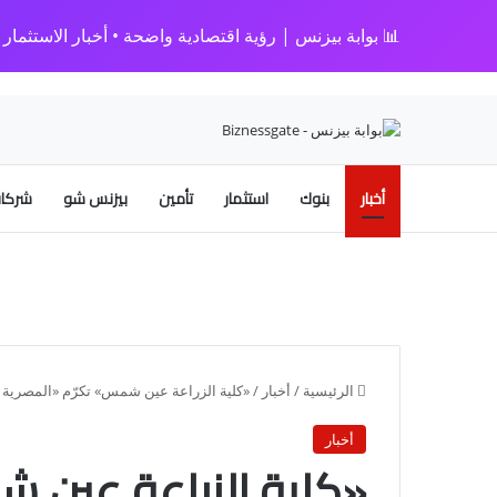
📊 بوابة بيزنس | رؤية اقتصادية واضحة • أخبار الاستثمار • 
أخبار
بنوك
استثمار
تأمين
بيزنس شو
شركات
الرئيسية
/
أخبار
/
«كلية الزراعة عين شمس» تكرّم «المصرية 
أخبار
«كلية الزراعة عين 