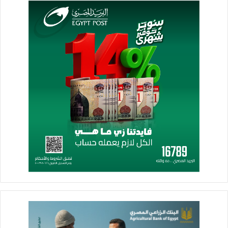
الخاص لتحقيق أهداف التنمية المستدامة، ويمثل فرصة حقيقية
لتطوير منظومة إدارة المخلفات ودعم مسار التحول الأخضر بما
يتماشى مع رؤية مصر 2030.
كما أوضحت وزيرة البيئة الآلية التي يتم من خلالها التعامل مع كل نوع
من أنواع المخلفات في إطار منظومة الإدارة المتكاملة للمخلفات،
مشيرة إلى أن هناك اختلافًا جوهريًا في طريقة إدارة المخلفات
الصلبة البلدية مقارنة بالمخلفات الخطرة، حيث ينظم قانون تنظيم
إدارة المخلفات رقم 202 لسنة 2020 هذه العملية بدقة، ويتم فرز
المخلفات الصلبة وإعادة تدويرها في مصانع متخصصة لإنتاج مواد
ومنتجات جديدة قابلة للاستخدام.
ومن جانبه، أكد الفريق أسامة ربيع رئيس هيئة قناة السويس، أن
خدمة جمع المخلفات والتخلص الآمن تعد خطوة ضرورية نحو بدء
اعتماد الأنشطة والخدمات المقدمة بقناة السويس وفق المعايير
البيئية العالمية ووضع مصر على الخريطة الدولية لمنظومة الخدمات
الصديقة للبيئة.