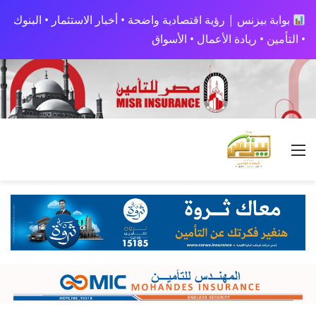
بوابة بيزنس | رؤية اقتصادية واضحة • أخبار الاستثمار • البنوك
• التأمين • ريادة الأعمال • الأسواق
القائمة