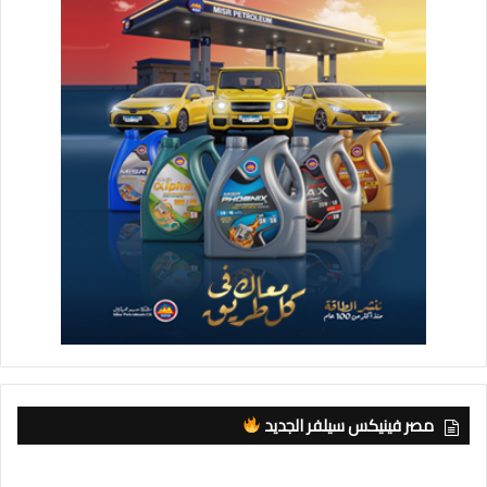
وفى السياق ذاته ، أوضح المهندس نشأت نصر مدير إدارة التحركات
بهيئة قناة السويس أن شركة آنتيبوليوشن إيجيبت تعد إضافة هامة
لإمكانيات وقدرات قناة السويس على النحو المأمول، حيث تتيح
توفير منظومة إلكترونية محكمة لتداول المخلفات وتتبعها ومراقبة
آليات التخلص الآمن منها من خلال اعتمادها على تكنولوجيا متطورة
ومعتمدة في هذا المجال بما يتماشى مع الاتفاقيات والمعاهدات
الدولية المعتمدة من قبل المنظمة البحرية الدولية.
مصر فينيكس سيلفر الجديد