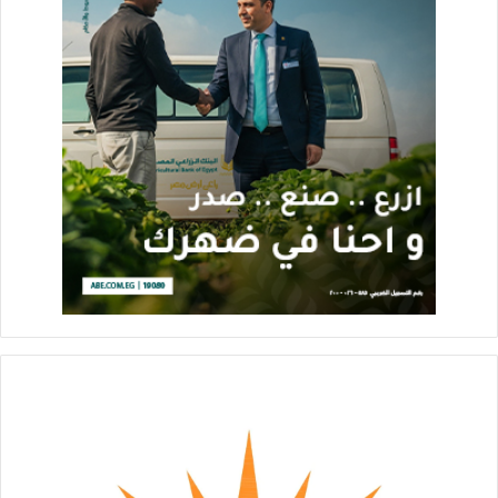
وأوضح رئيس الهيئة بأن الرؤية العامة لتقديم خدمة جمع المخلفات
من السفن العابرة للقناة، والتخلص منها بشكل آمن اعتمدت على
الشراكة مع مجموعة” V “اليونانية لضخ الاستثمارات اللازمة لتجهيز
البنية التكنولوجية اللازمة من منشآت ووحدات بحرية صديقة للبيئة
دون تحميل الدولة أية أعباء، حيث تعتزم الشركة ضخ 150 مليون
دولار على مدار ٧ سنوات لتنفيذ مراحل المشروع المختلفة.
ووجه الفريق ربيع رسالة طمأنة إلى كافة مقاولي الأشغال البحرية
بأنه لن يضار أحد بل سيتم العمل على تقييم مستوى الخدمة ومراجعة
ما تحقق بشكل دوري، منوها بأن التعاقد يشتمل على شرط جزائي
بفسخ التعاقد في حالة عدم الالتزام بما هو منصوص عليه، مشيرا إلى
أن الخدمة سيتم فرضها على كافة السفن العابرة للقناة بصورة
إجبارية مما يعني زيادة عدد عمليات جمع وإزالة المخلفات وبالتالي
زيادة دخل مقاولي الأشغال البحرية.
ومن جهته ، قدم فيرون فاسيلياديس رئيس مجموعة (V Group)
اليونانية المالكة لشركة Antipollution اليونانية خلال الاجتماع عرضا