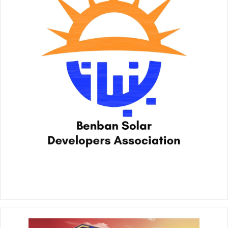
تقديمياً تفصيليا عن تكنولوجيا جمع المخلفات و التخلص الآمن،
والمراحل التي تستهدفها الشركة وحجم الاستثمارات التي تعتزم
ضخها، معرباً عن فخره بالتعاون المثمر مع هيئة قناة السويس من
خلال شركة آنتيبوليوشن إيجيبت كشركة مصرية رائدة لتقديم حلول
متكاملة للجمع والتخلص الآمن من المخلفات.
وأشار فاسيلياديس إلى استثمار الشركة ما يزيد عن 11مليون دولار
في الوحدات البحرية والأرضية المعتمدة بيئيا لتكون قادرة على بدء
العمل بالإضافة الى وحدات متطورة للتخلص الآمن من المخلفات
وتدويرها بما يتماشى مع أعلى المعايير البيئية الدولية ويعزز من
كفاءة إدارة المخلفات في الممرات الحيوية.
وأكد فاسيلياديس التزام الشركة بتطبيق نصوص التعاقد بالاعتماد
على العمالة المصرية حيث تم تشغيل مايزيد عن 90٪ من العمالة من
عمالة مصرية، علاوة على التعاقد مع ٤٦ شركة من مقاولي الأشغال
المحليين للاستعانة بهم وبمعداتهم البحرية تحت إشراف شركة
التوريدات والأشغال البحرية التابعة لوزارة النقل.