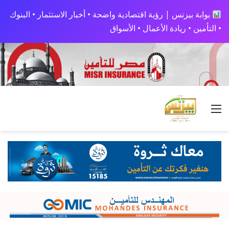
بوابة بيزنس | رؤية اقتصادية واضحة • أخبار الاستثمار • البنوك
• التأمين • ريادة الأعمال • الأسواق
القائمة