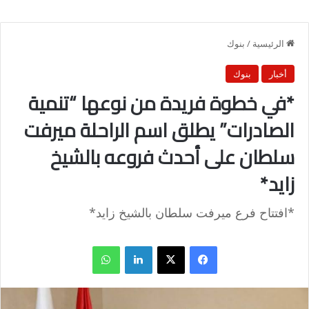
الرئيسية
/
بنوك
أخبار
بنوك
*في خطوة فريدة من نوعها “تنمية
الصادرات” يطلق اسم الراحلة ميرفت
سلطان على أحدث فروعه بالشيخ
زايد*
*افتتاح فرع ميرفت سلطان بالشيخ زايد*
فيسبوك
X
لينكدإن
واتساب