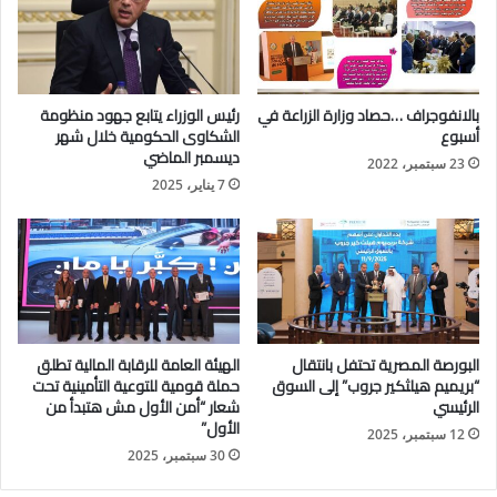
المحيطين بيها والمتعاملين معها بأسلوبها الفريد في الإدارة، وخلقها
الدمث في كل من تعاملت معه أو تعامل معها، لتسطر في حياتها
أسمى المعاني والقيم النبيلة وتترك خلفها ميراثا كبيرا من الحب
والتقدير والعرفان يسير عليها أبناؤها البارين في البنك المصري
بالانفوجراف …حصاد وزارة الزراعة في
رئيس الوزراء يتابع جهود منظومة
لتنمية الصادرات وعلى رأسهم أحمد جلال نائب رئيس مجلس الإدارة،
أسبوع
الشكاوى الحكومية خلال شهر
وجميع أبناءها في القطاع المصرفي المصري.
ديسمبر الماضي
23 سبتمبر، 2022
7 يناير، 2025
ويأتي هذا التوسع في افتتاح الفروع ونمو الأعمال استكمالاً لما بدأته
وما رسمته الراحلة ميرفت سلطان من استراتيجيتها الطموحة
للتوسع في السوق المصرفي المصري وهو ما جعل البنك أحد البنوك
الكبري في مرحلة وجيزة.
البورصة المصرية تحتفل بانتقال
الهيئة العامة للرقابة المالية تطلق
“بريميم هيلثكير جروب” إلى السوق
حملة قومية للتوعية التأمينية تحت
الرئيسي
شعار “أمن الأول مش هتبدأ من
الأول”
12 سبتمبر، 2025
30 سبتمبر، 2025