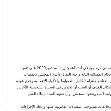
وافق المجلس الأعلى لتنظيم الإعلام برئاسةالكاتب الصحفي كرم جبر في اجتماعه بتاريخ 1سبتمبر2020 على تنفيذ
أحكام القضائية الباتة واجبة النفاذ، وأبدى المجلس تحفظات
ناة بالالتزام الكامل بالضوابط والأكواد الإعلامية وعدم عودة
ن أشكال القذف أو السب أو الخوض في السيرة الشخصية للآخرين
ابط التي وضعها المجلس، وأن تتعهد القناة بإعلاء القيم
خالفات تستوجب المساءلة القانونية عليها واتخاذ الإجراءات