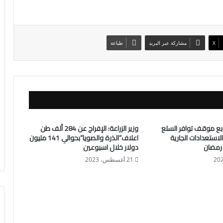
X
مشاركة عبر البريد
طباعة
تابع موقف توافر السلع
وزير الزراعة: الإفراج عن 284 ألف طن
استعدادات الجارية
اعلاف”الذرة والصويا”بحوالي 141 مليون
رمضان
دولار خلال اسبوعين
21 أغسطس، 2023