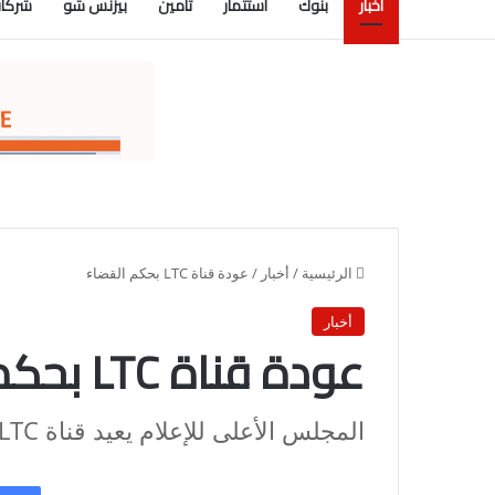
أخبار
بنوك
استثمار
تأمين
بيزنس شو
شركات
الرئيسية
/
أخبار
/
عودة قناة LTC بحكم القضاء
أخبار
عودة قناة LTC بحكم القضاء
المجلس الأعلى للإعلام يعيد قناة LTC إمتثالا لحكم القضاء