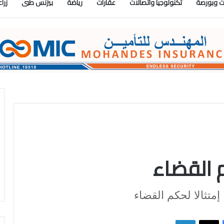
 وبورصة
تكنولوجيا واتصالات
عقارات
رياضة
بيزنس طبى
زرا
فيسبوك
X
لينكدإن