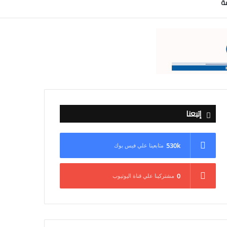
عة
إتبعنا
530k
متابعينا علي فيس بوك
0
مشتركينا علي قناة اليوتيوب