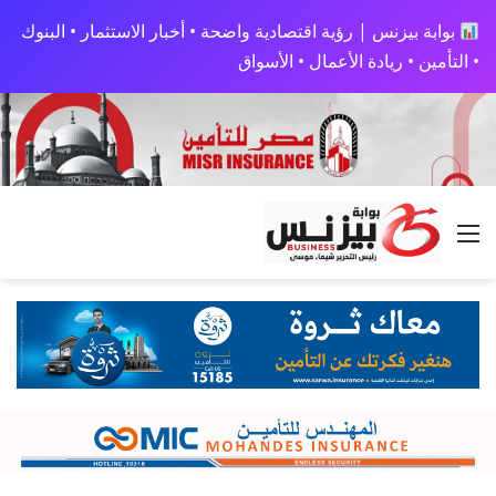
بوابة بيزنس | رؤية اقتصادية واضحة • أخبار الاستثمار • البنوك
• التأمين • ريادة الأعمال • الأسواق
القائمة