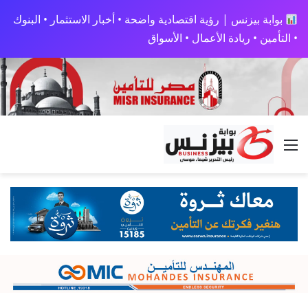
بوابة بيزنس | رؤية اقتصادية واضحة • أخبار الاستثمار • البنوك
• التأمين • ريادة الأعمال • الأسواق
القائمة