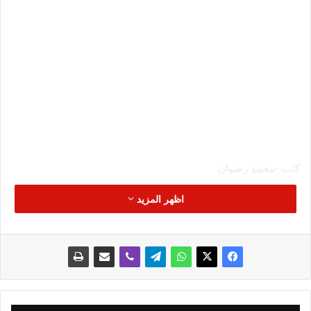
كتب -محمد رضوان
اظهر المزيد
يقوم بنك مصر، بإصدار بطاقات BM للشباب على حساب توفير، بما
يعنى أن الشاب حامل البطاقة يحصل على عائد نظير ما يستطيع
ادخاره من مبالغ مودعة بالبطاقة.
ويصدر بنك مصر، من خلال فروعه المنتشرة بكافة أنحاء الجمهورية
بطاقات BM للشباب، ومن خلال هذه البطاقة يستطيع التعامل
بسهولة على حسابه في أي وقت وبأي مكان من خلال كافة المنافذ