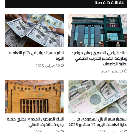
مقالات ذات صلة
التجارية محلياً ودولياً.
وعند إصدار بطاقة بنك مصر للشباب، سيتم فتح حساب توفير يحصل
حامل البطاقة من خلاله على عائد دوري، ويمكن الاستعلام عن رصيد
حساب التوفير الصادر عليه البطاقة من خلال جميع آلات الصراف
الآلي ATM على مدار 24 ساعة يومياً.
البنك الزراعي المصري يعلن مواعيد
ننشر سعر الدولار في ختام التعاملات
وطريقة التقديم للتدريب الصيفي
اليوم
وتبلغ مدة صلاحية البطاقة 5 سنوات، ويتم الاستعلام عن رصيد
لطلبة الجامعات
16 فبراير، 2023
حساب التوفير الصادر عليه البطاقة من خلال الاشتراك بخدمة البنك
31 يوليو، 2024
الفوري المجانية online Banking.
شروط الحصول على بطاقة بنك مصر للشباب..
أن يكون عمر المتقدم للحصول على البطاقة الأصلية لا يقل عن 16
عاما ً
استقرار سعر الريال السعودي في
البنك المركزي المصري يطلق حملة
بداية تعاملات اليوم 12 سبتمبر 2025
جديدة للتثقيف المالي
ويتم إصدار بطاقة بنك مصر للشباب بصورة بطاقة الرقم القومي.
12 سبتمبر، 2025
24 ديسمبر، 2024