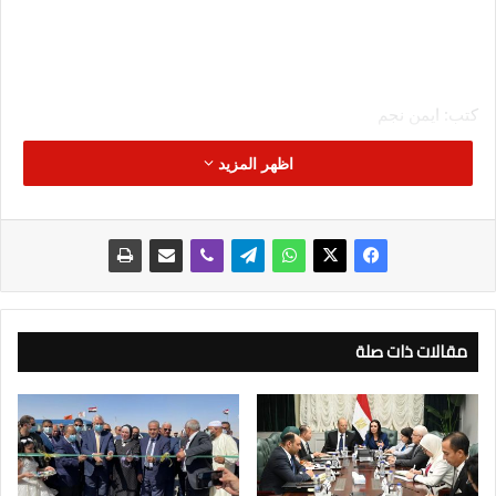
كتب: ايمن نجم
اظهر المزيد
أعلنت شركة Arabian Mark Developments حصولها على القرار
الوزاري لمشروعها السكني “REWAQ Residence” بمدينة القاهرة
الجديدة، في خطوة تعكس جاهزية المشروع لبدء التنفيذ وفق رؤية
تخطيطية مدروسة ترتكز على جودة الحياة وتوفير أعلى معايير
الرفاهية.
من جانبه قال أحمد جمال الدين، رئيس مجلس إدارة، أعلنت شركة
مقالات ذات صلة
Arabian Mark Developments، إن صدور القرار الوزاري يمثل
تأكيدًا على التزام الشركة بالعمل المؤسسي المنظم، لافتًا إلى أن
الشركة حريصة على بدء تنفيذ المشروع بأعلى معايير الجودة ووفقًا
للتعاقدات المحددة مع العملاء، فالشركة تستهدف تنفيذ مشروع مميز
في منطقة شرق القاهرة بالكامل يرسخ لمكانتها الرائدة في السوق