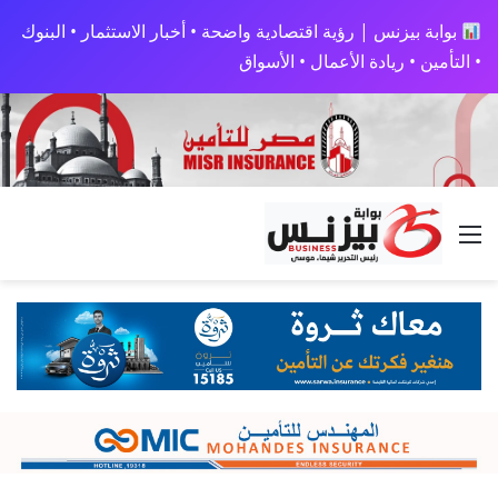
بوابة بيزنس | رؤية اقتصادية واضحة • أخبار الاستثمار • البنوك
• التأمين • ريادة الأعمال • الأسواق
القائمة