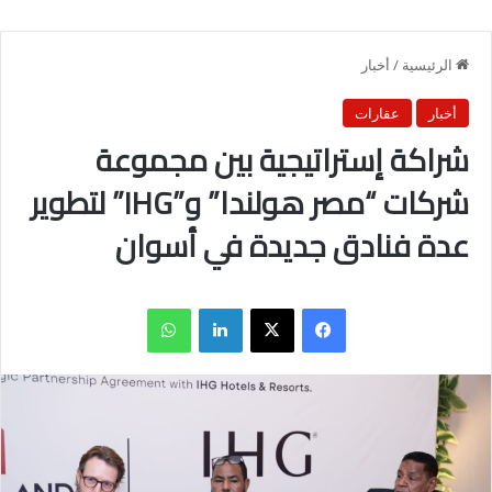
الرئيسية
/
أخبار
أخبار
عقارات
شراكة إستراتيجية بين مجموعة
شركات “مصر هولندا” و”IHG” لتطوير
عدة فنادق جديدة في أسوان
فيسبوك
X
لينكدإن
واتساب