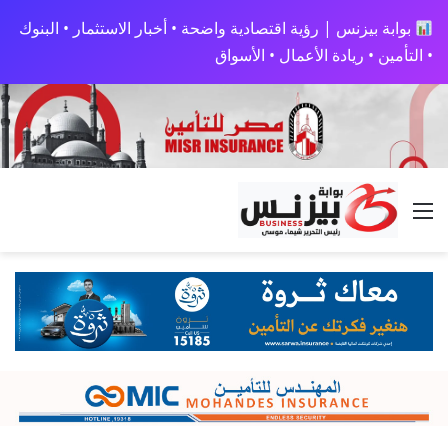
بوابة بيزنس | رؤية اقتصادية واضحة • أخبار الاستثمار • البنوك
• التأمين • ريادة الأعمال • الأسواق
القائمة