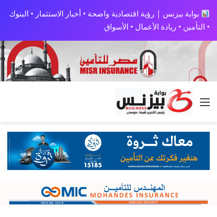
بوابة بيزنس | رؤية اقتصادية واضحة • أخبار الاستثمار • البنوك
• التأمين • ريادة الأعمال • الأسواق
القائمة