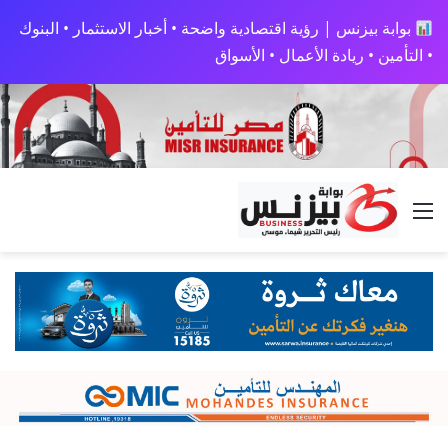
بوابة بيزنس | رؤية اقتصادية واضحة • أخبار الاستثمار • البنوك
• التأمين • ريادة الأعمال • الأسواق
القائمة