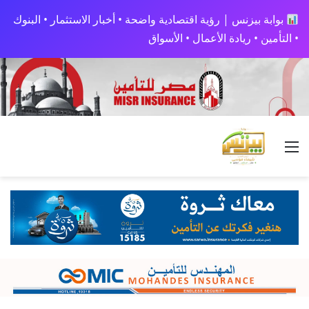
بوابة بيزنس | رؤية اقتصادية واضحة • أخبار الاستثمار • البنوك
• التأمين • ريادة الأعمال • الأسواق
القائمة