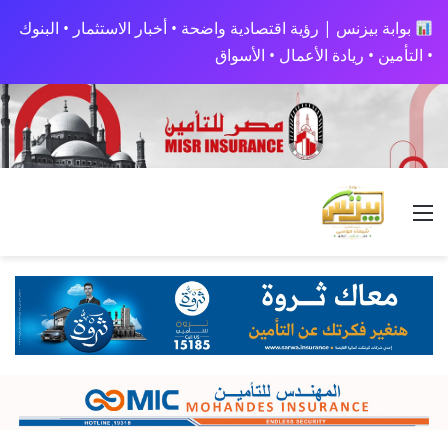
بوابة بيزنس | رؤية اقتصادية واضحة • أخبار الاستثمار • البنوك
• التأمين • ريادة الأعمال • الأسواق
القائمة