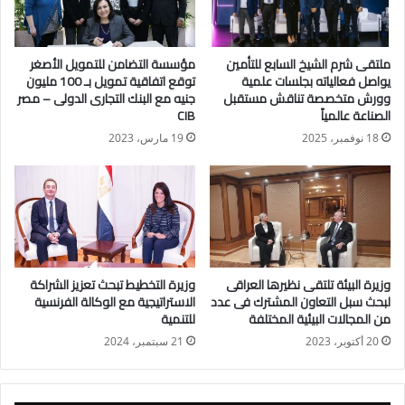
– و تم زيادة غاز تموين السيارت ليصبح 4.50 جنيه / متر .
ملتقى شرم الشيخ السابع للتأمين
مؤسسة التضامن للتمويل الأصغر
يواصل فعالياته بجلسات علمية
توقع اتفاقية تمويل بـ 100 مليون
وورش متخصصة تناقش مستقبل
جنيه مع البنك التجارى الدولى – مصر
الصناعة عالمياً
CIB
18 نوفمبر، 2025
19 مارس، 2023
وزيرة البيئة تلتقى نظيرها العراقى
وزيرة التخطيط تبحث تعزيز الشراكة
لبحث سبل التعاون المشترك فى عدد
الاستراتيجية مع الوكالة الفرنسية
من المجالات البيئية المختلفة
للتنمية
20 أكتوبر، 2023
21 سبتمبر، 2024