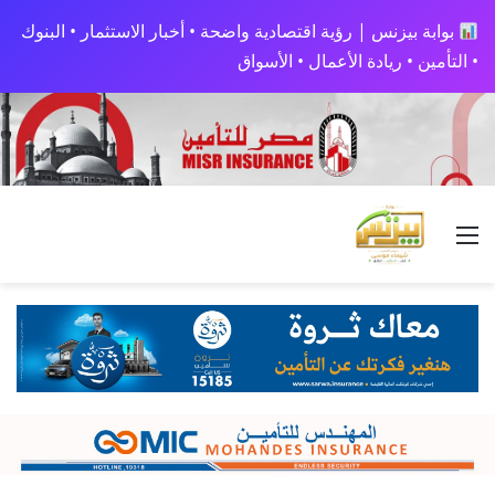
بوابة بيزنس | رؤية اقتصادية واضحة • أخبار الاستثمار • البنوك
• التأمين • ريادة الأعمال • الأسواق
القائمة