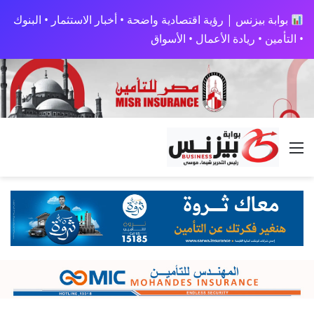
بوابة بيزنس | رؤية اقتصادية واضحة • أخبار الاستثمار • البنوك
• التأمين • ريادة الأعمال • الأسواق
القائمة