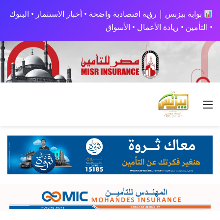
بوابة بيزنس | رؤية اقتصادية واضحة • أخبار الاستثمار • البنوك
• التأمين • ريادة الأعمال • الأسواق
القائمة