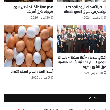
العلمي الزراعي وتبادل الخبرات بين المؤسسات البحثية المحلية
أسعار الأسماك اليوم الجمعة 8
مصر مقرًا دائمًا لمشغل سوق
والدولية
نوفمبر فى سوق العبور للجملة
كهرباء شرق أفريقيا
وأشار عبد العظيم الي اهمية تعزيز التعاون في مجال الزراعة وتوفير
8 نوفمبر، 2024
30 أبريل، 2026
الحلول الزراعية وتحقيق الأمن الغذائي في مصر والمغرب من خلال
تبادل الخبرات والمعرفة في مجالات زراعية مختلفة مثل تطوير
أصناف جديدة من المحاصيل الزراعية المختلفة مثل القمح والارز
والشعير وغيرها من المحاصيل وتعزيز إدارة المياة والتعامل مع
التحديات التي تواجه الزراعة في المناطق الجافة
افتتاح معرض «أهلاً رمضان» بالجيزة
لتوفير السلع الغذائية بأسعار مناسبة
قبل الشهر الكريم
أسعار البيض اليوم الربعاء 5فبراير
10 فبراير، 2026
5 فبراير، 2025
اترك تعليقاً
لن يتم نشر عنوان بريدك الإلكتروني.
الحقول الإلزامية مشار إليها بـ
*