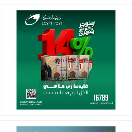
“جيلي الصينية” و”أوتو موبيليتي”: سيكون مشروعكم من المشروعات
التي ستحظى بهذه الحوافز، وسأتابع بنفسي هذا المشروع المُهم،
وسأقدم كل الدعم الممكن.