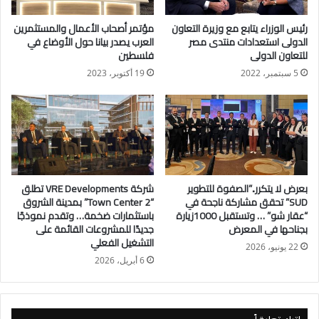
“جيلي العالمية للسيارات”، والوفد المرافق له.
رئيس الوزراء يتابع مع وزيرة التعاون
مؤتمر أصحاب الأعمال والمستثمرين
الدولى استعدادات منتدى مصر
العرب يصدر بيانا حول الأوضاع في
وأعرب الدكتور مصطفى مدبولي عن تقديره للشراكة القائمة بين
للتعاون الدولى
فلسطين
“مجموعة جيلي أوتو القابضة”وشركة “أوتو موبيليتي”، مُشيرًا إلى أن
5 سبتمبر، 2022
19 أكتوبر، 2023
هذه الشراكة أثمرت عن مشروع مُهم للغاية لتصنيع سيارات ماركة
“جيلي” في مصر، قائلًا: سيتم افتتاح هذا المشروع خلال ساعات.
وفي هذا الصدد، أعرب رئيس الوزراء عن تطلعه إلى أن يكون المصنع
الجديد خطوة مُهمة للشركة نحو إقامة ما تطمح إليه من إقامة مركز
رئيسي لها في مصر يُغطي، ليس فقط السوق المحلية، بل منطقتي
بعرض لا يتكرر..”الصفوة للتطوير
شركة VRE Developments تطلق
الشرق الأوسط وأفريقيا، مؤكدًا أنه مُستعد لتقديم كل الدعم المُمكن
SUD” تحقق مشاركة ناجحة في
“Town Center 2” بمدينة الشروق
“عقار شو” … وتستقبل 1000زيارة
باستثمارات ضخمة… وتقدم نموذجًا
لإنشاء هذا المركز الإقليمي لخدمة المنطقة بالكامل، فى إطار
بجناحها في المعرض
جديدًا للمشروعات القائمة على
المحفزات التى رصدتها الحكومة لدعم هذه الصناعة.
التشغيل الفعلي
22 يونيو، 2026
6 أبريل، 2026
بدوره، تقدّم سونج جيم، رئيس شركة جيلي العالمية للسيارات،
ونائب رئيس “مجموعة جيلي أوتو القابضة”، بالشكر والتقدير لرئيس
الوزراء، مؤكدًا أن مقابلة رئيس الوزراء لهم تعكس الاهتمام الكبير