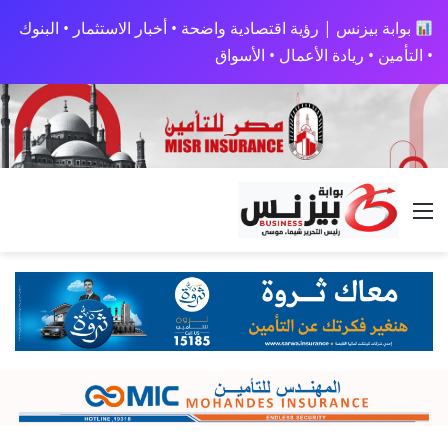
بوابة بيزنس | رؤية اقتصادية واضحة • أخبار الاستثمار • البنوك
• التأمين • ريادة الأعمال • الأسواق
القائمة