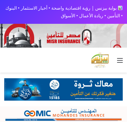
بوابة بيزنس | رؤية اقتصادية واضحة • أخبار الاستثمار • البنوك
• التأمين • ريادة الأعمال • الأسواق
القائمة