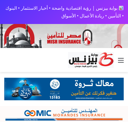
بوابة بيزنس | رؤية اقتصادية واضحة • أخبار الاستثمار • البنوك
• التأمين • ريادة الأعمال • الأسواق
القائمة