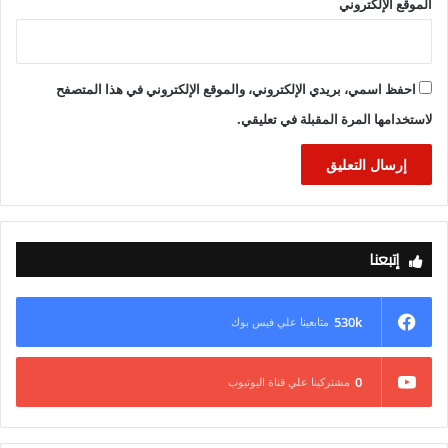
وفى ختام الاجتماع، وجه رئيس الوزراء بتشكيل مجموعة عمل تتولى
الموقع الإلكتروني
دراسة ما تم طرحه من مقترحات تتعلق بإقامة مشروعات خدمية
تعمل بنظام المناطق الحرة الخاصة، وصولاً لتحقيق المستهدف من
إقامة مثل هذه المشروعات المهمة.
احفظ اسمي، بريدي الإلكتروني، والموقع الإلكتروني في هذا المتصفح
لاستخدامها المرة المقبلة في تعليقي.
إتبعنا
530k
متابعينا علي فيس بوك
0
مشتركينا علي قناة اليوتيوب