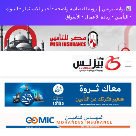
بوابة بيزنس | رؤية اقتصادية واضحة • أخبار الاستثمار • البنوك
• التأمين • ريادة الأعمال • الأسواق
القائمة