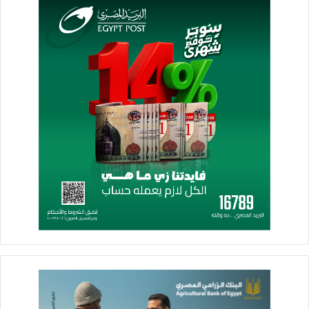
المالي.
وفى سياق متصل، قال مدبولي إن هناك حاجة ماسة إلى اتخاذ
إجراءات فعالة وملموسة لتجنب أزمة الديون العالمية، مشيرًا إلى
أهمية تدشين آليات تتسم بالشمولية والفعالية والاستدامة للتعامل مع
المشكلات ذات الصلة بالديون في البلدان منخفضة الدخل ومتوسطة
الدخل، مضيفًا : نعول على الدور المهم الذي يمكن أن تقوم به
مجموعة العشرين، باعتبارها لاعبًا رئيسيًا في تعزيز الحوكمة
الاقتصادية العالمية، بما يُمكن من اتخاذ قرارات قابلة للتنفيذ.
وفى ختام كلمته، أكد مدبولي على الالتزام التاريخي للدولة المصرية
بتعزيز صوت الجنوب العالمي في جميع المحافل، واستمرارها في
القيام بهذا الدور في ظل الظروف الدولية المفصلية، خاصة في ظل
انضمام مصر إلى مجموعة البريكس المرتقب في يناير المقبل، كما
أعرب عن تطلعه إلى مواصلة العمل بشكل بناء مع البلدان النامية
الأخرى لخلق المجتمع المستدام والمستقبل الذي يخدم المصالح
المشتركة على أفضل وجه.