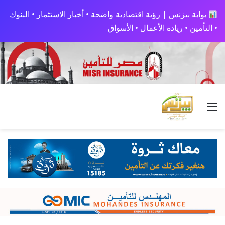
بوابة بيزنس | رؤية اقتصادية واضحة • أخبار الاستثمار • البنوك
• التأمين • ريادة الأعمال • الأسواق
القائمة