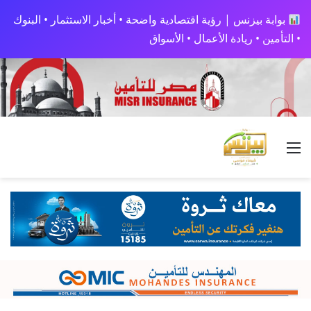
بوابة بيزنس | رؤية اقتصادية واضحة • أخبار الاستثمار • البنوك
• التأمين • ريادة الأعمال • الأسواق
القائمة