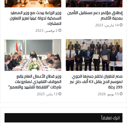
والرئيس التنفيذى للشركة المصرية للاتصالات، و جيليرت زولتان،
إنطلاق مؤتمر دعم مستقبل التأمين
وزير الزراعة يبحث مع وزير المصايد
رئيس مجلس إدارة مجموعة 4iG، بحضور عدد من قيادات الشركتين.
بمدينة الأقصر
السمكية لدولة غينيا تعزيز التعاون
المشترك
14 مارس، 2023
ويهدف المشروع المشترك إلى بناء شبكة ألياف ضوئية على أعلى
2 نوفمبر، 2023
مستوى من الحداثة وذات سرعات مرتفعة لنحو ستة ملايين وحدة
(سكنية / تجارية) مستقبلاً؛ باستثمارات لا تقل عن 600 مليون دولار
لتطوير البنية التحتية لشبكة الإتاحة غير النشطة في مصر.
وأكد الدكتور عمرو طلعت، وزير الاتصالات وتكنولوجيا المعلومات أن
هذا التعاون بين الشركة المصرية للاتصالات ومجموعة 4iG المجرية
مصر للطيران تختتم جسرها الجوي
وزير قطاع الأعمال العام يتابع
يعزز من الجهود المبذولة لتطوير البنية التحتية الرقمية وفقا لأحدث
لموسم الحج بنقل 63 ألف حاج عبر
الموقف التنفيذي لمشروعات
295 رحلة
شركات “القابضة للتشييد والتعمير”
التقنيات على النحو الذى يسهم فى تحسين خدمات الاتصالات
وتقديمها للمواطنين بكفاءة عالية، وتنمية صناعة الاتصالات
15 يونيو، 2026
13 يناير، 2025
وتكنولوجيا المعلومات، بالإضافة إلى دفع الجهود المبذولة لنشر
الخدمات الرقمية حيث تعد البنية التحتية الرقمية الركيزة الأساسية
لتحقيق التحول الرقمى.
اترك تعليقاً