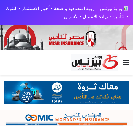
بوابة بيزنس | رؤية اقتصادية واضحة • أخبار الاستثمار • البنوك
• التأمين • ريادة الأعمال • الأسواق
القائمة