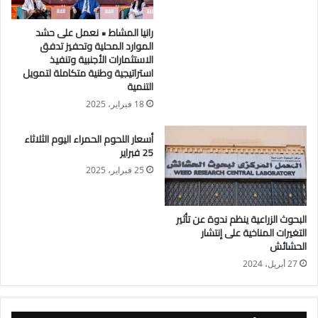
مجلس الوزراء، أن مشاركة رئيس الوزراء في مراسم التنصيب
رانيا المشاط • نعمل على حشد
تعكس حرص مصر على دعم وتعزيز العلاقات الثنائية مع جمهورية
الموارد المحلية وتحفيز تدفق
جيبوتي، وتطوير التعاون المشترك في مختلف المجالات، بما يواكب
الاستثمارات الأجنبية وتنفيذ
استراتيجية وطنية متكاملة لتمويل
طبيعة العلاقات الاستراتيجية التي تجمع البلدين، ويخدم المصالح
التنمية
المشتركة والقضايا ذات الاهتمام المتبادل.
18 فبراير، 2025
أسعار اللحوم الحمراء اليوم الثلاثاء
25 فبراير
25 فبراير، 2025
البحوث الزراعية ينظم ندوة عن تأثير
التغيرات المناخية على إنتشار
الحشائش
27 أبريل، 2024