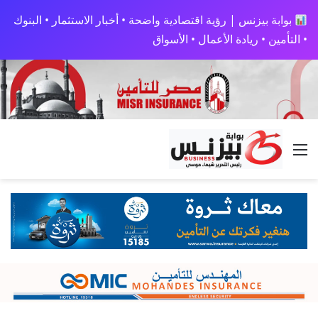
بوابة بيزنس | رؤية اقتصادية واضحة • أخبار الاستثمار • البنوك
• التأمين • ريادة الأعمال • الأسواق
القائمة