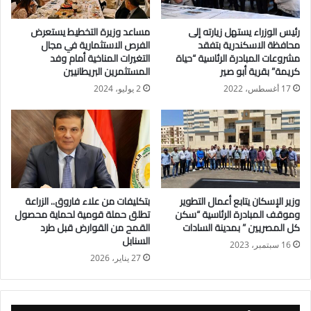
رئيس الوزراء يستهل زيارته إلى
مساعد وزيرة التخطيط يستعرض
وخلال الاجتماع، استعرض وزير التخطيط والتنمية الاقتصادية ملامح
محافظة الاسكندرية بتفقد
الفرص الاستثمارية في مجال
تقديرات الاستثمارات الحكومية للعام المالي المقبل، مشيرًا إلى
مشروعات المبادرة الرئاسية “حياة
التغيرات المناخية أمام وفد
كريمة” بقرية أبو صير
المستثمرين البريطانيين
حجم الاستثمارات المتوقع ضخها في مختلف القطاعات التنموية
والخدمية، بما يدعم جهود التنمية الشاملة ويعزز معدلات النمو
17 أغسطس، 2022
2 يوليو، 2024
الاقتصادي.
وأوضح الوزير أن أبرز أولويات خطة الاستثمارات الحكومية تشمل:
البنية الأساسية، لتعزيز كفاءة الخدمات والمرافق العامة.
وزير الإسكان يتابع أعمال التطوير
بتكليفات من علاء فاروق.. الزراعة
التنمية البشرية، من خلال تطوير قطاعي الصحة والتعليم وتحسين
وموقف المبادرة الرئاسية “سكن
تطلق حملة قومية لحماية محصول
كل المصريين ” بمدينة السادات
القمح من القوارض قبل طرد
جودة الخدمات المقدمة للمواطنين.
السنابل
16 سبتمبر، 2023
27 يناير، 2026
منظومة التأمين الصحي الشامل، مع التوسع في الاستثمارات
المخصصة لها.