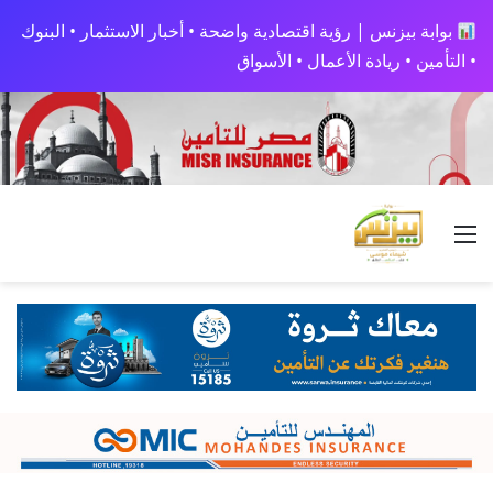
بوابة بيزنس | رؤية اقتصادية واضحة • أخبار الاستثمار • البنوك
• التأمين • ريادة الأعمال • الأسواق
القائمة