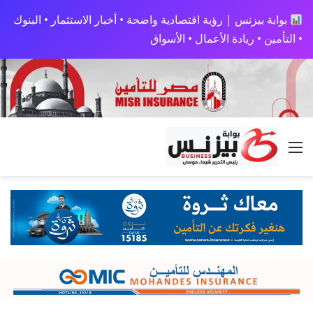
بوابة بيزنس | رؤية اقتصادية واضحة • أخبار الاستثمار • البنوك
• التأمين • ريادة الأعمال • الأسواق
القائمة