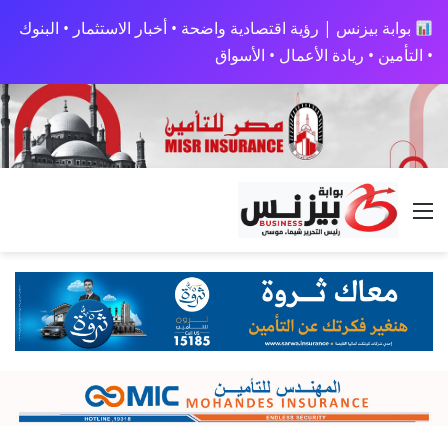
بوابة بيزنس | رؤية اقتصادية واضحة • أخبار الاستثمار • البنوك
• التأمين • ريادة الأعمال • الأسواق
القائمة