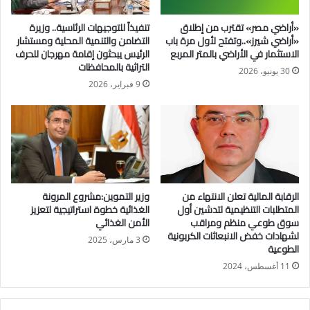
«أراضي مصر» تقترب من إطلاق
تنفيذاً للتوجيهات الرئاسية.. وزيرة
واستعرض الاجتماع الإجراءات التي يتم استكمالها حالياً لتسوية
«أراضي شيرز»..وتفتح لأول مرة باب
التضامن والتنمية المحلية ومستشار
المديونية المُستحقة لهيئة البريد، لدى بنك الاستثمار القومي بشكل
الاستثمار في الأراضي بالمتر المربع
الرئيس يبحثون إقامة مهرجان للحرف
التراثية بالمحافظات
جذري، وفق أسس مقبولة للطرفين، حيث تمت الإشارة إلى أنه
30 يونيو، 2026
سيتم توقيع بروتوكول تعاون بهذا الشأن، ببنود واضحة، تسهم في حل
9 فبراير، 2026
هذه التراكمات القديمة، بما يعزز دور هاتين الجهتين في تقديم
الخدمات المتنوعة.
وتجدر الإشارة إلى أن الحكومة سبق أن بذلت جهوداً واسعة في ملف
فض التشابكات المالية، أسفر عن عدة نجاحات أهمها يتمثل في
سداد ديون التأمينات الاجتماعية، وفق بروتوكول محدد تلتزم به وزارة
الرقابة المالية تعلن الانتهاء من
وزير التموين:مشروع المرونة
المتطلبات التنظيمية لتدشين أول
الغذائية خطوة استراتيجية لتعزيز
المالية.
سوق طوعي منظم ومراقب
الأمن الغذائي
لشهادات خفض الانبعاثات الكربونية
3 مارس، 2025
الطوعية
11 أغسطس، 2024