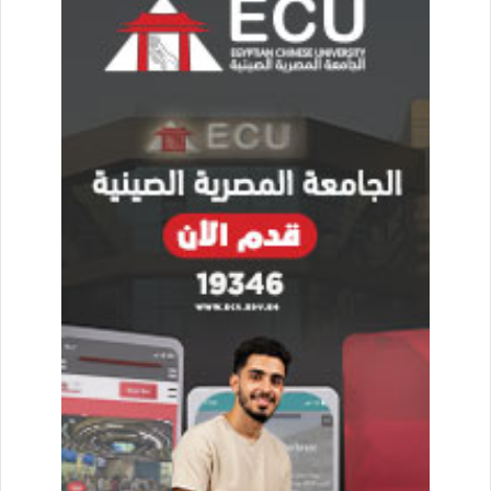
للعاصمة الإدارية الجديدة، فضلا عن وضع مقترح لخارطة الطريق أو
إطار العمل التنموي لهاتين المرحلتين في إطاره التكاملي.
وقال الدكتور عاصم الجزار: نسير وفق خُطى مدروسة، آخذين في
الاعتبار العوامل ذات التأثير على صياغة رؤية التنمية وصياغة القوام
الاقتصادي في مشروع العاصمة الإدارية، والتي تنطلق من رؤية مصر
2030 ومتطلبات التنمية العمرانية والتنمية المستدامة، إلى جانب
المخطط القومي لمصر، حيث تعد العاصمة الإدارية الجديدة هي أحد
المشروعات القومية الكبرى، فضلا عن توجهات السياسة القومية
للتحضير لمصر 2050 وتحول إقليم القاهرة الكبرى إلى نمط الأقاليم
الكبرى، والاحتياج إلى مركز مال وأعمال رئيسي، مع مراعاة
متطلبات تحديث الاقتصاد المصري وتوطين أنشطة الريادة
الاقتصادية، والعمل على تحفير الأنشطة القادرة على استعادة النمو
بعد جائحة كورونا.
وأضاف وزير الإسكان: هذه الأهداف القومية من شأنها أن تدعم
جاذبية القاهرة الكبرى كواحة للاستثمار الأجنبي المباشر في قارة