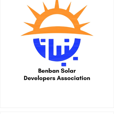
والسياحة، من بينها سلسلة من الفنادق الهامة، وإقامة مبان وأبراج
شاهقة ذات طراز معماري ومعاصر، كما يشمل المشروع تنفيذ أبراج
سكنية بارتفاع 30 طابقاً، ترتكز على قاعدة من دور أرضي وأول
وثاني، وتحتوي على أنشطة تجارية وإدارية وترفيهية، بما يصنع
المفارقة الرائعة، مع المعمار التاريخي في منطقة وسط المدينة،
واستعرض الوزير مخططات عدد من الأبراج سيتم تنفيذها.
كما أفرد وزير الإسكان جانبا من عرضه، للحديث عن مشروع آخر
يتمثل في تطوير الشريط النهري بمدينة أسوان الجديدة، والذي يبلغ
إجمالي مساحته 1050 فـدانا، ويتم حاليا العمل في المرحلة الأولى
من مشروع التطوير على مساحة 181 فدانا، لافتا في سياق ذلك إلى
أن مشروعات المرحلة الأولى من هذا المشروع تنقسم إلى جزأين
أحدهما شمالي والآخر جنوبي، ويتضمن الجزء الشمالي مسرحا
رومانيا، و26 محلا تجاريا ومطعما مكشوفا، إلى جانب مرسى نهري،
وكوبري مشاة، ونفق للمشاة، في الوقت الذي يتضمن فيه الجزء
الجنوبي منطقة فيلات بواقع 129 فيلا، و58 محلا تجاريا ومطعما
مكشوفا، بالإضافة إلى 2 مرسى نهري، وكوبري للمشاة، فضلا عن
مسار للدراجات.