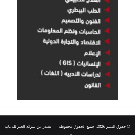
والمحال التجارية مثل ملاك العقارات، وملاك ومستأجري المحال
والمطاعم بمنطقة وسط القاهرة، خاصةً بعد انتقال الجهات
والمصالح الحكومية إلى العاصمة الإدارية الجديدة.
إلى جانب ذلك، يهدف المشروع إلى العمل على إبراز هوية منطقة
وسط القاهرة، باعتبارها واحدة من أهم مراكز المدن في المنطقة،
وجزءا هاما من الذاكرة المصرية، ممّا يعزز شعور المواطن بالفخر
ببلاده والانتماء لها.
وفي الوقت نفسه، تستهدف وزارة الإسكان من خلال هذا المشروع
الضخم احترام حركة المشاة وذوي الاحتياجات الخاصة، وتوفير
مسارات آمنة لهم مع استخدام الخامات والألوان المناسبة، والسعي
لإحداث نقلة نوعية بمنطقة وسط القاهرة عبر تحسين صورتها
البصرية وتعظيم شخصيتها المعمارية عن طريق الحفاظ على واجهات
مبانيها المميزة بها، وإزالة كافة التشوهات التي لحقت بها وتنظيم
لافتات المحال التجارية بأسلوب يتناسب مع الطابع العام للمنطقة.
© حقوق النشر 2026، جميع الحقوق محفوظة | يصدر عن شركة الخبر للدعاية