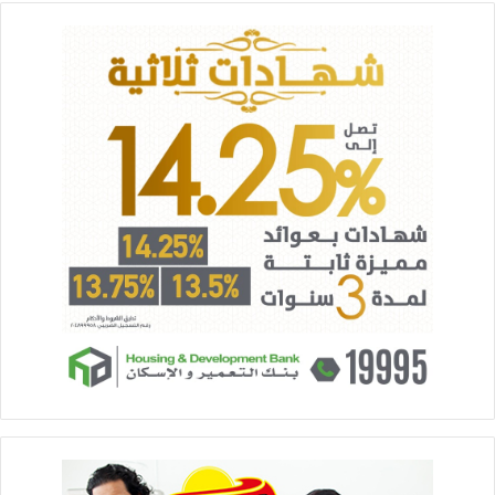
وفي الوقت نفسه، أشار وزير الإسكان خلال الاجتماع إلى المخطط
الاستراتيجي لمدينة رشيد الجديدة، ومراحل التنمية الخاصة
بالمخطط، والأنشطة المقترح إقامتها داخل المدينة الجديدة، استغلالاً
للموقع المتميز للمدينة، والذي سيُسهم في جذب المزيد من الحركة
السياحية لها.
وتضمنت مشروعات وزارة الإسكان وضع مخطط استراتيجي لمدينة
سفنكس الجديدة، حيث شرح الدكتور عاصم الجزار، وزير الإسكان،
موقع المدينة والعلاقات المكانية لها بإقليم القاهرة الحضري،
ومتطلبات التنمية العمرانية بها، والتي تتضمن تعظيم الاستفادة من
المميزات التنافسية للموقع (محاور النقل والحركة)، إلى جانب
الحفاظ على تميز البيئة الطبيعية للمدينة وخلق أنماط متميزة
ومماثلة، والحفاظ على الأراضي الزراعية، مع إيجاد مراكز حضرية
عمرانية جديدة تحقق الاستقرار الاجتماعي والرخاء الاقتصادي، وفي
الوقت نفسه تعمل على تحقيق مستوى معيشي متميز بالمدينة
بتوفير الخدمات وفقا للمعايير التخطيطية المستهدفة.