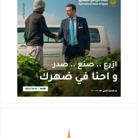
مشروعات تطوير المدن القائمة، وفى القلب منها تطوير القاهرة
التاريخية.
كما شدد رئيس الوزراء على ضرورة التزام جميع العاملين
بالمشروعات المختلفة بتطبيق الإجراءات الاحترازية، خاصة ارتداء
الكمامات، للحماية من فيروس كورونا، موجها بأن تكون هناك متابعة
من الوزارة لكل مواقع العمل.
وأشار وزير الإسكان والمرافق والمجتمعات العمرانية إلى أنه تم
إنفاق 35 مليار جنيه، خلال الفترة من 1/7/2020 وحتى
26/10/2020؛ لتنفيذ المشروعات التي تعمل عليها الوزارة في هذه
المرحلة.
وخلال الاجتماع، استعرض الدكتور عاصم الجزار الموقف التنفيذي
لمشروع تطوير منطقة مثلث ماسبيرو، ضمن خطة الدولة لإعادة
الصورة الحضارية للقاهرة، مشيرا إلى أن المشروع يقوم على تعظيم
القيمة المضافة لهذه المنطقة، بما تتضمنه من عناصر جذب للتجارة