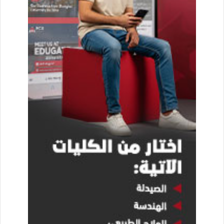
إفريقيا، وتدعم دور القاهرة الكبرى كمركز لريادة الأعمال والبحث
والابتكار والتطوير في إفريقيا وإقليم الشرق الأوسط، والمركز
الرئيسي لباب شرق مصر – البوابة الشرقية لمصر، وأن تكون
العاصمة الإدارية مركزا للمال والأعمال، ومقرا للشركات متعددة
الجنسيات بمحور قناة السويس، و مركزا للتحديث الصناعي الرئيس
بمصر، والصناعات المتقدمة للجيل الرابع الصناعيّ.
كما نوّه الدكتور عاصم الجزار إلى أن الوزارة تقوم كذلك بتطوير
القاهرة الخديوية من خلال تنفيذ مشروع ضخم يستهدف تطوير مدينة
القاهرة ورفع كفاءة الفراغات العامة بها (ميادين وشوارع)، عبر
استخدام عناصر مميزة لتأثيث الموقع، بحيث تراعي الطابع المعماري
والسياق التاريخي لمنطقة وسط القاهرة، وتشمل أعمال
(Hardscape) مثل الأرضيات، وأعمدة الإضاءة، والمقاعد، واللافتات
الإرشادية والإعلانية، وسلال القمامة، وأعمال (Softscape) وتشمل
استخدام الأشجار والنباتات المناسبة.
كما يهدف المشروع إلى استمرار الحفاظ والصيانة، وذلك عبر تفعيل
المشاركة الأهلية، ودمج الأطراف المعنية بتطوير واجهات المباني