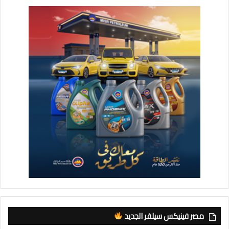
في سياق آخر، شهد الاجتماع تقييم خطة الدولة لتطوير الأصول
العقارية، والتي تشمل العمل على 185 موقعاً، غير مستغل، تستهدف
الدولة وضع رؤية لاستغلال، حيث تم بحث مقترحات استغلال أراضي
أصول الدولة، والتعرف على الاستعمالات المقترحة لهذه الأصول، بما
يحقق الفائدة المُثلى.
وفي ضوء ذلك، نوه وزير الاسكان إلى أن الاستعمالات المقترحة
لتلك الأصول غير المستغلة تتمثل في إقامة تجمعات سكنية تلبي
احتياجات المواطنين في تلك المناطق والمحافظات المختلفة، لافتا
إلى أن هناك 91 قطعة يمكن تنميتها بصورة استثمارية بالمشاركة مع
هيئة المجتمعات العمرانية الجديدة، إلى جانب مواقع أخرى لإقامة
مشروعات سكن “كل المصريين” بواقع 100 ألف وحدة سكنية،
يستفيد منها نحو 500 ألف نسمة، وعدد من الخدمات المطلوبة لتلك
المناطق، بواقع 42 قطعة، بالإضافة إلى 40 قطعة لتنفيذ سكن بديل
للعشوائيات بواقع 104 آلاف وحدة سكنية يستفيد منها نحو نصف
مصر فينيكس سيلفر الجديد
مليون نسمة، والخدمات المطلوبة لذلك، بما يعكس تصوراً لتلبية