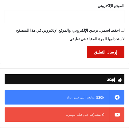
الموقع الإلكتروني
احفظ اسمي، بريدي الإلكتروني، والموقع الإلكتروني في هذا المتصفح
لاستخدامها المرة المقبلة في تعليقي.
“الجزار ” يستعرض
إتبعنا
مخططات عدد من الأبراج سيتم تنفيذها في “مثلث ماسبيرو” وموقف
تطوير الشريط النهري بأسوان الجديدة
530k
متابعينا علي فيس بوك
استعراض الاستعمالات المقترحة لـ 185 موقعا من أراضي أصول
الدولة غير المستغلة
0
مشتركينا علي قناة اليوتيوب
عرض تصور لتطوير شبكة الطرق في “سانت كاترين” ووادي الدير