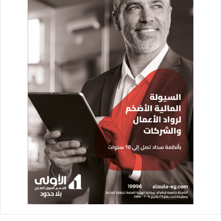
إلى جانب ذلك، تناول الوزير الموقف التنفيذي لمشروعات تطوير
عدد من المناطق، مشيراً في هذا الصدد إلى خطة تطوير منطقة
عزبة النصر، بمحافظة القاهرة، كنموذج يمكن تعميمه وتطبيقه على
المناطق الأخرى.
وأوضح الوزير أن خطة التطوير تهدف إلى القضاء الكامل على
مناطق الخطورة ووضع مخططات تفصيلية لأعمال التطوير، وتفعيل
آليات اقتصادية واجتماعية تمكن السكان من عمليات التطوير، ودعم
المنطقة باحتياجاتها من الخدمات والبنية الأساسية.
وقال وزير الإسكان : نظراً لوجود تعديات وأوضاع يد على أراضي
الدولة وغيرها لكثير من مناطق القوس الشرقي للطريق الدائري
(بمحافظة القاهرة)، وكذا وجود فئات كثيرة من سكان تلك المناطق
تقطن تلك المباني والأراضي المخالفة، فقد اهتمت وزارة الإسكان
بدراسة نموذج للتطوير يعمل على حل مشكلات المنطقة العمرانية
والاجتماعية والاقتصادية.