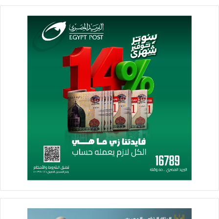
ومقام النبي هارون
عقد الدكتور مصطفى مدبولي، رئيس مجلس الوزراء، اليوم،
اجتماعا؛ لمتابعة ملفات عمل وزارة الإسكان والمرافق والمجتمعات
العمرانية، والاطلاع على الموقف التنفيذي للمشروعات العديدة التي
تقوم بتنفيذها حالياً، وذلك بحضور الدكتور عاصم الجزار، وزير
الإسكان والمرافق والمجتمعات العمرانية، والمهندس خالد عباس،
نائب وزير الإسكان لمتابعة المشروعات القومية، والمهندس عبد
المطلب ممدوح، نائب رئيس هيئة المجتمعات العمرانية الجديدة،
والدكتور عبد الخالق إبراهيم، مساعد وزير الإسكان، والدكتور
مصطفى منير، مستشار وزير الإسكان.
وفى بداية الاجتماع، أكد الدكتور مصطفى مدبولى أهمية المشروعات
الكبرى التى تنفذها وزارة الإسكان فى تحقيق التنمية المطلوبة، وكذا
المساعدة فى إحداث انتعاشة اقتصادية، وتوفير فرص العمل لملايين
الشباب، مشيراً إلى متابعة الرئيس عبدالفتاح السيسى، المستمرة
لمشروعات مدن الجيل الرابع الجديدة التى يتم تنفيذها، وكذا