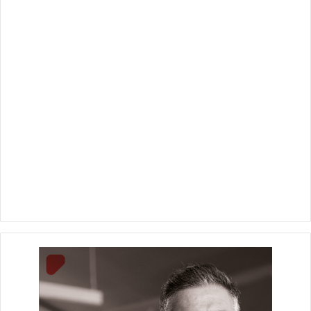
متطلبات السكن الملائم بكافة فئاته ومستوياته المختلفة في شتى
المحافظات.
وشهد الاجتماع استعراضا للخطة المقترحة لتطوير مدينة سانت
كاترين، في إطار توجيهات القيادة السياسية بتعظيم القيمة لهذه
البقعة الساحرة والاستفادة من الإمكانات السياحية والتاريخية
والدينية لها، وتطوير البنية التحتية لها؛ لتصبح مقصداً سياحياً رئيسياً
لزوار مصر من مختلف البلدان.
وعرض وزير الإسكان تصورا لتطوير شبكة الطرق في مدينة سانت
كاترين، وإنارتها وفق النظم الحديثة، إلى جانب تصورات إنارة الجبال
بصورة جذابة، مع استخدام أنظمة العرض في إبراز سحر هذه
المنطقة، مستعرضا كذلك تصورات تطوير منطقة وادي الدير، عبر
إقامة عدد من البازارات والمحال التجارية، وتحسين الصورة البصرية
للمنطقة، ووحدات إضاءة متميزة، وكذا منطقة مقام النبي هارون،
عن طريق إقامة منطقة رؤية بانورامية هناك، وتحسين وتمهيد
المسارات القائمة، بما يدعم السياحة في هذه المنطقة الواعدة.