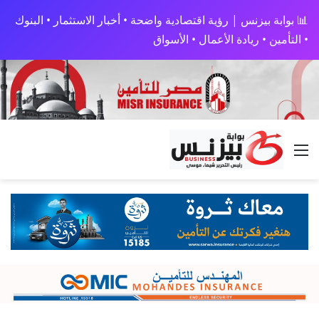
📊 بوابة بيزنس | رؤية اقتصادية واضحة • أخبار الاستثمار • البنوك
• التأمين • ريادة الأعمال • الأسواق
القائمة