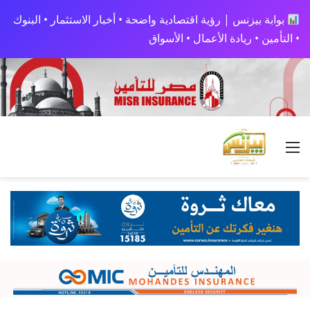
بوابة بيزنس | رؤية اقتصادية واضحة • أخبار الاستثمار • البنوك
• التأمين • ريادة الأعمال • الأسواق
القائمة