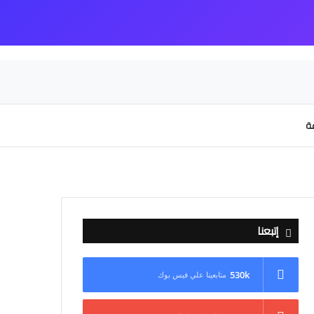
عة
إتبعنا
530k
متابعينا علي فيس بوك