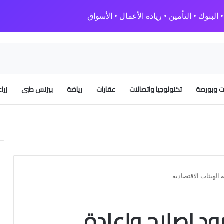
البنوك • التأمين • ريادة الأعمال • الأسواق
 وبورصة
تكنولوجيا واتصالات
عقارات
رياضة
بيزنس طبى
زرا
 الهيئات الاقتصادية
هود إصلاح وإعادة