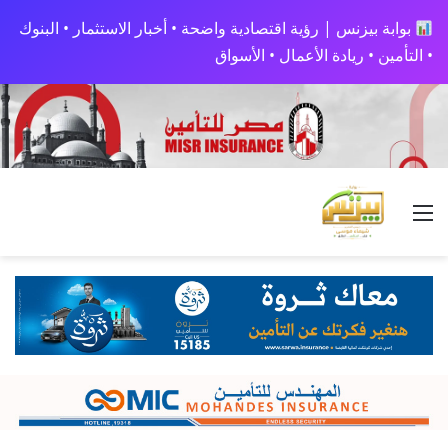
بوابة بيزنس | رؤية اقتصادية واضحة • أخبار الاستثمار • البنوك
• التأمين • ريادة الأعمال • الأسواق
القائمة