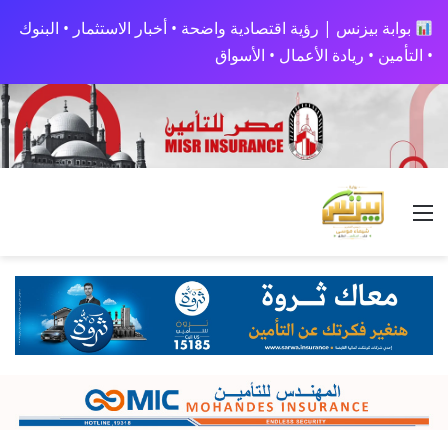
بوابة بيزنس | رؤية اقتصادية واضحة • أخبار الاستثمار • البنوك
• التأمين • ريادة الأعمال • الأسواق
القائمة