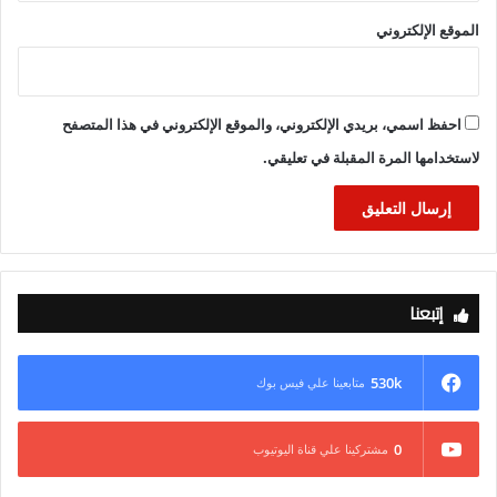
فى تشجيع الزراعات التعاقدية للذرة الصفراء، حيث تمت الإشارة
الموقع الإلكتروني
إلى أنه تم تسليم كافة الكميات المنتجة من المزارعين بأسعار تتراوح
من 8000 إلى 9000 جنيه للطن، وهو ما يمثل سعرا مشجعا
للمزارعين، وجار حالياً التجهيز للتعاقد على الموسم الجديد لزراعة
مساحات كبيرة من الذرة الصفراء.
احفظ اسمي، بريدي الإلكتروني، والموقع الإلكتروني في هذا المتصفح
لاستخدامها المرة المقبلة في تعليقي.
كما تمت الإشارة إلى ما تم عقده من اجتماعات ولقاءات مع أصحاب
مصانع استخلاص الزيوت من بذرة فول الصويا، وما تم فى هذا الصدد
من إجراءات تتعلق بالتعاقدات مع المزارعين لاستلام مختلف الكميات
الناتجة من زراعة فول الصويا وتحديد سعر ضمان للاستلام تمهيداً
لإجراء التعاقدات فى الموسم الصيفى القادم، هذا إلى جانب التعاقد
إتبعنا
مع أصحاب المصانع لاستلام الزيت الخام المنتج على مدار العام،
وتوفير كسب فول الصويا لمصانع الاعلاف، هذا إلى جانب قيام وزارة
الزراعة واستصلاح الأراضي بتوفير تقاوي فول صويا تكفي لزراعة
530k
متابعينا علي فيس بوك
150 ألف فدان هذا العام، والتخطيط للتوسع فى إنتاج التقاوي
المعتمدة التى تكفي لزراعة مساحات تصل إلى 500 ألف فدان فى
0
مشتركينا علي قناة اليوتيوب
الأعوام القادمة.