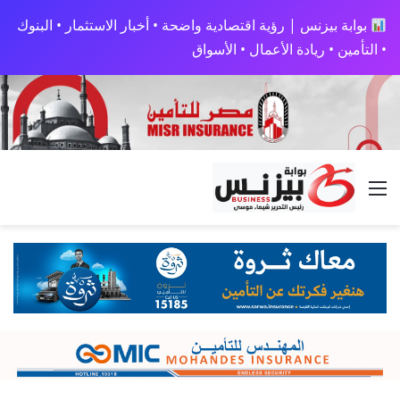
بوابة بيزنس | رؤية اقتصادية واضحة • أخبار الاستثمار • البنوك
• التأمين • ريادة الأعمال • الأسواق
القائمة