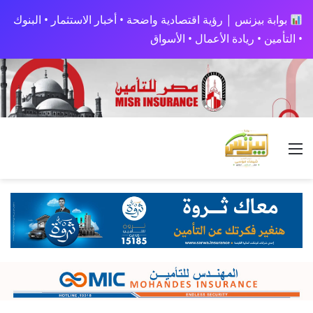
بوابة بيزنس | رؤية اقتصادية واضحة • أخبار الاستثمار • البنوك
• التأمين • ريادة الأعمال • الأسواق
القائمة