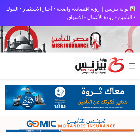
بوابة بيزنس | رؤية اقتصادية واضحة • أخبار الاستثمار • البنوك
• التأمين • ريادة الأعمال • الأسواق
القائمة