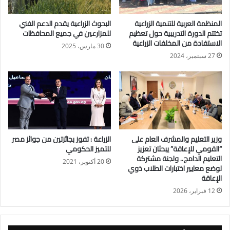
دور الهيئة العامة للرقابة المالية واختصاصاتها في الإشراف والرقابة
المنظمة العربية للتنمية الزراعية
البحوث الزراعية يقدم الدعم الفني
على سوق رأس المال وقطاع التأمين والأنشطة المالية غير
تختتم الدورة التدريبية حول تعظيم
للمزارعين في جميع المحافظات
المصرفية، بما يشمل التمويل الاستهلاكي والعقاري، والتأجير
الاستفادة من المخلفات الزراعية
30 مارس، 2025
التمويلي، والتخصيم، والتمويل متناهي الصغر، وتمويل المشروعات
27 سبتمبر، 2024
الصغيرة والمتوسطة.
كما تناول الدكتور إسلام عزام أحدث التطورات التي يشهدها القطاع
المالي غير المصرفي، موضحًا أهمية إدخال أدوات مالية جديدة مثل
المشتقات المالية، وإطلاق سوق عقود المستقبليات على المؤشر،
إلى جانب قرب تفعيل آلية بيع الأوراق المالية المقترضة وآلية صانع
وزير التعليم والمشرف العام على
الزراعة : تفوز بجائزتين من جوائز مصر
السوق، متوقعًا أن تسهم هذه الخطوات في جذب مزيد من الشباب
“القومي للإعاقة” يبحثان تعزيز
للتميز الحكومي
التعليم الدامج.. ولجنة مشتركة
للاستثمار في البورصة.
20 أكتوبر، 2021
لوضع معايير اختبارات الطلاب ذوي
الإعاقة
وأشار إلى تزايد اهتمام الشباب بالاستثمار في صناديق المعادن
12 فبراير، 2026
النفيسة، خاصة الذهب والفضة، والتي حققت عوائد تجاوزت 20%
خلال الربع الأول من العام الجاري، مؤكدًا استمرار الدور الرقابي
للهيئة على تلك الصناديق وكافة الأنشطة المالية غير المصرفية.