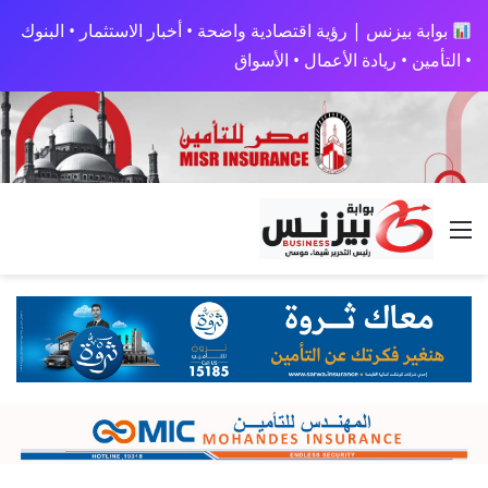
بوابة بيزنس | رؤية اقتصادية واضحة • أخبار الاستثمار • البنوك
• التأمين • ريادة الأعمال • الأسواق
القائمة