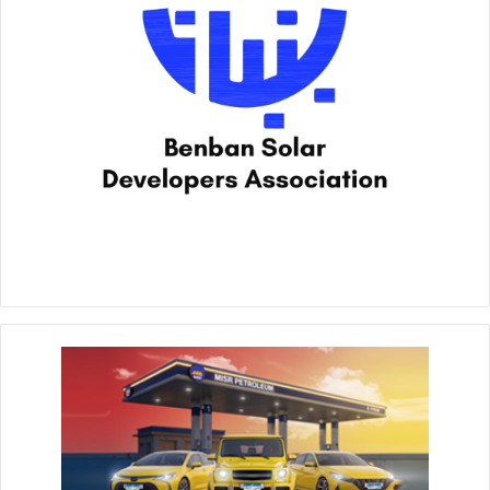
لكافة القطاعات بما يسهم في دعم الإقتصاد الوطني .
واستعرض فاروق خلال اللقاء إمكانيات وقدرات البنك الزراعي
المصري ،والبرامج التمويلية التي يتيحها البنك بتيسيرات كبيرة
لتمويل المشروعات الإنتاجية والاستثمارية الكبرى بالمحافظة
،وكذلك حرص البنك على توفير التمويل اللازم للمشروعات الصغيرة
والمتوسطة في كافة المجالات الصناعية والتجارية ،فضلا عن الدور
التنموي للبنك الزراعي في تمويل المشروعات متناهية الصغر ، وذلك
من خلال التوسع في برنامج التمويل متناهي الصغر ” باب رزق ” الذي
يوفر قرضاً بفائدة بسيطة لمساعدة أصحاب المشروعات على إطلاق
مشروعاتهم لتوفير فرص العمل بما يسهم بشكل كبير في تحسين
مستوى الدخل لقطاع عريض من أبناء المحافظة خاصة الشباب
والمرأة .
وتناول الإجتماع الخطط التنموية والمشروعات التوسعية التي
تشهدها المحافظة ودور البنك في المساهمة فيها ،إلى جانب تعزيز
قدرات المحافظة في تنفيذ مشروع الإنتقال للأسواق الحضارية كبديل
للأسواق القديمة والعشوائية للحفاظ على الشكل الحضاري
للمحافظة .