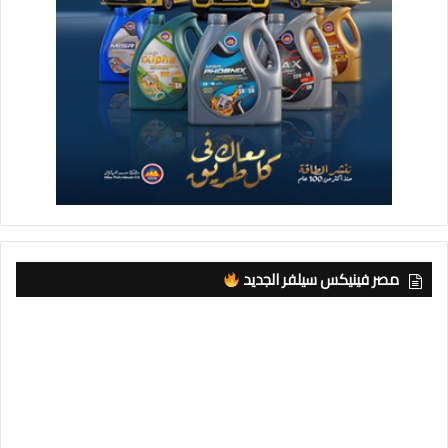
كما تتطرق الإجتماع لدور البنك في دعم الأسر الأكثر إحتياجاً والأولى
بالرعاية من أبناء المحافظة في عدد من الأحياء والقرى للمساهمة
في تحقيق أهداف المبادرة الرئاسية ” حياة كريمة ” ،من خلال تنظيم
مؤتمرات جماهيرية لمساعدة تلك الأسر وتشجيعهم على العمل
والإنتاج من خلال توفير قروض بفوائد بسيطة لتنفيذ وحدات إنتاجية
وتسويقية صغيرة تسهم في رفع مستوى معيشتهم وتكون بمثابة نواة
لمشروعات تخدم الإقتصاد الوطني .
وعقب الإجتماع قام الأستاذ علاء فاروق بتسليم المحافظة 3
مقطورات كسح سعة 4 متر مكعب ومزودة بجهاز يعمل على تفريغ
التنك في زمن قياسي ،وذلك إهداء من البنك الزراعي المصري لدعم
جهود المحافظة للمساعدة في شفط وتصريف مياه الأمطار أثناء
مصر فينيكس سيلفر الجديد
موسم النوات .
من جانبه وجه اللواء محمد الشريف محافظ الإسكندرية الشكر
لقيادات البنك الزراعي المصري برئاسة الأستاذ علاء فاروق على دور
البنك في دعم مشروعات التنمية وتحفيز الإنتاج والمساهمة في خلق
فرص إستثمارية في كافة القطاعات لمساندة جهود الدولة لتحقيق
التنمية المستدامة ،مؤكداً أن الفترة المقبلة ستشهد تعاون كبير بين