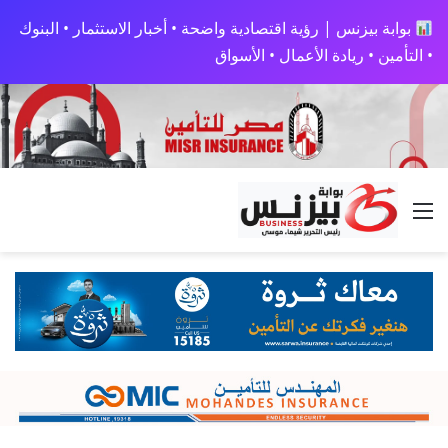
بوابة بيزنس | رؤية اقتصادية واضحة • أخبار الاستثمار • البنوك
• التأمين • ريادة الأعمال • الأسواق
القائمة