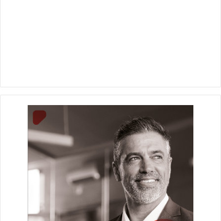
البنك والمحافظة في العديد من المشروعات المشتركة في كافة
المجالات بما يعود بالنفع على المواطن السكندري ،ويدعم جهود
الدولة لتحقيق التنمية المستدامة أهمها المساهمة في خطة
المحافظة للإنتقال للأسواق الحضارية ، وتحديث منظومة النقل
الجماعي بالمحافظة من خلال مشروع إحلال سيارات الاجرة القديمة
والمتهالكة لتوفير منظومة نقل آمنة وحضارية للمواطنين .
وفي ختام الزيارة قام اللواء محمد الشريف محافظ الإسكندرية
،والأستاذ علاء فاروق رئيس مجلس إدارة البنك الزراعي المصري
،بافتتاح الفرع الرئيسي للبنك في وسط مدينة الإسكندرية بحضور
عدد من كبار المستثمرين ورجال الأعمال و السادة أعضاء مجلسي
النواب والشيوخ وعدد من القيادات التنفيذية والشعبية بالمحافظة
بجانب قيادات ورؤساء القطاعات والمناطق بالبنك .
ويعتبر الفرع الرئيسي الذي يقع في شارع فؤاد بوسط المدينة أحد
فروع البنك المميزة حيث يمتاز بطراز معماري فريد يمزج بين عراقة
البنك الزراعي المصري وبين جهود التطوير التي يشهدها البنك حالياً
ليصبح أحد أكبر الكيانات المصرفية الداعمة لفكر الجمهورية الجديدة
التي أطلقها فخامة الرئيس عبد الفتاح السيسي ،فضلا عن حرص
البنك على الإبقاء على الطراز المعماري للمبنى على هيئته التراثية