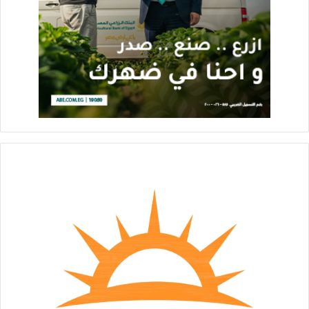
الإعداد لمؤتمرات جماهيرية في أحياء المحافظة لدعم الاسر الأكثر
إحتياجاً وتشجيعهم على إطلاق مشروعات إنتاجية بقروض تمويلية
بأقل فائدة
كتبت /شيماء موسى
إنطلاقا من حرص البنك الزراعي المصري على تعزيز أواصر التعاون
بين البنك وكافة الأجهزة التنفيذية بالمحافظات ،ومد جسور الثقة
والتواصل مع عملاء البنك في كافة أنحاء الجمهورية، قام الأستاذ علاء
فاروق رئيس مجلس الإدارة ووفد من قيادات ومسئولي البنك بزيارة
لمحافظة الإسكندرية ،إلتقى خلالها اللواء محمد الشريف محافظ
الإسكندرية ،لبحث سبل تعزيز التعاون بين البنك والمحافظة في دعم
المشروعات التنموية وتحفيز مناخ الإنتاج وفتح آفاق جديدة لفرص
الإستثمار بالمحافظة ،تماشياً مع جهود الدولة لتحقيق التنمية
المستدامة ،وتنفيذاً لتوجيهات فخامة الرئيس عبد الفتاح السيسي
رئيس الجمهورية ،لتحقيق التنمية الشاملة وتعظيم القدرات الإنتاجية