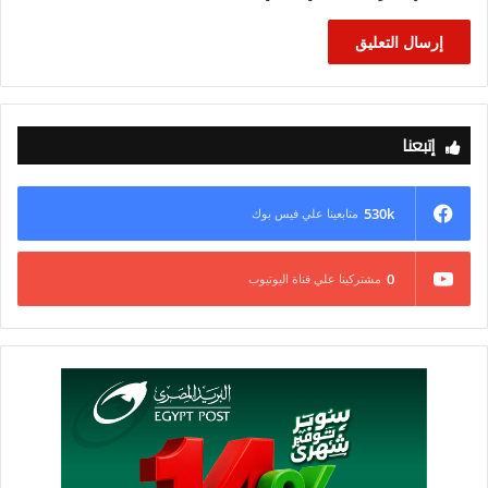
إتبعنا
530k
متابعينا علي فيس بوك
0
مشتركينا علي قناة اليوتيوب