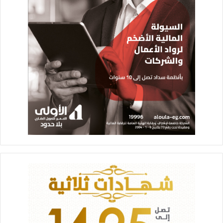
ليتوافق مع النسق الحضاري والهوية التراثية والمعمارية للمحافظة .
وخلال حفل الإفتتاح عبر عدد من رجال الأعمال بالمحافظة عن
سعادتهم بافتتاح الفرع الجديد ، مؤكدين انه يمثل ترجمة واقعية
لاستراتيجية التطوير التي يتبناها قيادات البنك والتي بدأت تؤتي
ثمارها على أرض الواقع .
وأشاروا إلى أن الفرع الجديد سيسهم في زيادة حصة البنك في
السوق المصرفية وتغيير الصورة الذهنية النمطية للبنك التي
استمرت لعقود طويلة ، ما يسهم في التيسير على العملاء للحصول
على الخدمات المصرفية والتمويلية بأعلى مستوى من جودة
الخدمات المصرفية .