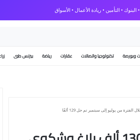
البنوك • التأمين • ريادة الأعمال • الأسواق
 وبورصة
تكنولوجيا واتصالات
عقارات
رياضة
بيزنس طبى
زرا
د.مايا مرسى :تلقينا 130 ألف بلاغ وشكوى