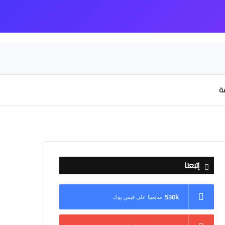
عة
إتبعنا
530k
متابعينا علي فيس بوك