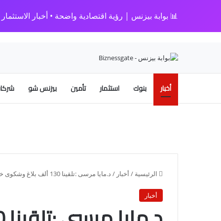
📊 بوابة بيزنس | رؤية اقتصادية واضحة • أخبار الاستثمار • 
أخبار
بنوك
استثمار
تأمين
بيزنس شو
شركات
الرئيسية
/
أخبار
/
د.مايا مرسى :تلقينا 130 ألف بلاغ وشكوى خلال الفترة من يوليو إلى سبتمبر تم حل 129 ألفًا
أخبار