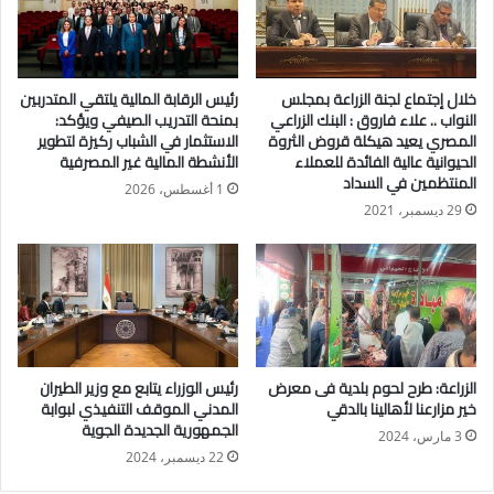
أشار إلى أن الدولة ممثلة في وزارة الشباب والرياضة تتبنى
استراتيجية واضحة لبناء الإنسان المصري وتنمية واكتشاف ورعاية
خلال إجتماع لجنة الزراعة بمجلس
رئيس الرقابة المالية يلتقي المتدربين
المواهب، بهدف إعداد أجيال قادرة على الإبداع والمشاركة الفاعلة
النواب .. علاء فاروق : البنك الزراعي
بمنحة التدريب الصيفي ويؤكد:
في مسيرة التنمية الشاملة، عبر دعم القدرات الإبداعية للنشء
المصري يعيد هيكلة قروض الثروة
الاستثمار في الشباب ركيزة لتطوير
الحيوانية عالية الفائدة للعملاء
الأنشطة المالية غير المصرفية
والشباب في المجالات كافة، لاسيما المجالات الرياضية.
المنتظمين في السداد
1 أغسطس، 2026
29 ديسمبر، 2021
وقال العدل إن وزارة الشباب والرياضة، تحت قيادة السيد جوهر
نبيل، حريصة على فتح آفاق التعاون مع مختلف مؤسسات القطاع
الخاص، بما يسهم في تعظيم الاستفادة من الإمكانات المتاحة وتقديم
خدمات متكاملة للنشء والشباب في مختلف المحافظات.
أكد العدل أن شركة MBG للتطوير العقاري تتبنى توجهًا مستمرًا
الزراعة: طرح لحوم بلدية فى معرض
رئيس الوزراء يتابع مع وزير الطيران
بدعم الفعاليات والمبادرات الرياضية في إطار مسؤوليتها المجتمعية،
خير مزارعنا لأهالينا بالدقي
المدني الموقف التنفيذي لبوابة
ودمج الرياضة في مشروعاتها بتوفير أندية رياضية متكاملة داخل
الجمهورية الجديدة الجوية
3 مارس، 2024
مشاريعها العقارية، تضمن خدمات مثل الملاعب الرياضية، لتعزيز
22 ديسمبر، 2024
نمط حياة صحي للقاطنين.