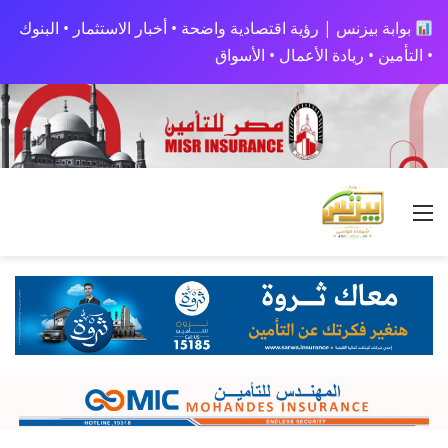
بوابة بيزنس | رؤية اقتصادية واضحة • أخبار الاستثمار • البنوك
• التأمين • ريادة الأعمال • الأسواق
القائمة